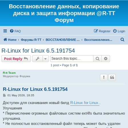
Восстановление данных, копирование
диска и защита информации @R-TT
Форум
FAQ
Register
Login
S
Home
Форумы R-TT
ВОССТАНОВЛЕНИЕ ДАННЫХ И УДАЛЕННЫХ ФАЙЛОВ
Восстановление Удаленных Файлов
e
R-Linux for Linux 6.5.191754
a
Search
Advanced s
Post Reply
r
1 post • Page
1
of
1
c
R-tt Team
h
Модератор Форума
R-Linux for Linux 6.5.191754
P
01 May 2026, 18:35
o
s
Доступен для скачивания новый билд
R-Linux for Linux.
.
t
Улучшения
* Перечисление огромных файловых систем ext4fs была значительно
улучшена.
* Не полностью восстановленный файл теперь может быть удален