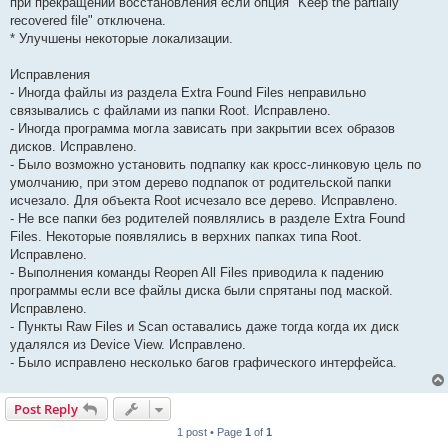
при прекращении восстановления если опция "Keep the partially
recovered file" отключена.
* Улучшены некоторые локализации.
Исправления
- Иногда файлы из раздела Extra Found Files неправильно
связывались с файлами из папки Root. Исправлено.
- Иногда программа могла зависать при закрытии всех образов
дисков. Исправлено.
- Было возможно установить подпапку как кросс-линковую цель по
умолчанию, при этом дерево подпапок от родительской папки
исчезало. Для объекта Root исчезало все дерево. Исправлено.
- Не все папки без родителей появлялись в разделе Extra Found
Files. Некоторые появлялись в верхних папках типа Root.
Исправлено.
- Выполнения команды Reopen All Files приводила к падению
программы если все файлы диска были спрятаны под маской.
Исправлено.
- Пункты Raw Files и Scan оставались даже тогда когда их диск
удалялся из Device View. Исправлено.
- Было исправлено несколько багов графического интерфейса.
Post Reply
1 post • Page
1
of
1