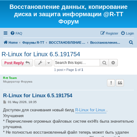
Восстановление данных, копирование
диска и защита информации @R-TT
Форум
FAQ
Register
Login
S
Home
Форумы R-TT
ВОССТАНОВЛЕНИЕ ДАННЫХ И УДАЛЕННЫХ ФАЙЛОВ
Восстановление Удаленных Файлов
e
R-Linux for Linux 6.5.191754
a
Search
Advanced s
Post Reply
r
1 post • Page
1
of
1
c
R-tt Team
h
Модератор Форума
R-Linux for Linux 6.5.191754
P
01 May 2026, 18:35
o
s
Доступен для скачивания новый билд
R-Linux for Linux.
.
t
Улучшения
* Перечисление огромных файловых систем ext4fs была значительно
улучшена.
* Не полностью восстановленный файл теперь может быть удален