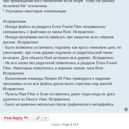
при прекращении восстановления если опция "Keep the partially
recovered file" отключена.
* Улучшены некоторые локализации.
Исправления
- Иногда файлы из раздела Extra Found Files неправильно
связывались с файлами из папки Root. Исправлено.
- Иногда программа могла зависать при закрытии всех образов
дисков. Исправлено.
- Было возможно установить подпапку как кросс-линковую цель по
умолчанию, при этом дерево подпапок от родительской папки
исчезало. Для объекта Root исчезало все дерево. Исправлено.
- Не все папки без родителей появлялись в разделе Extra Found
Files. Некоторые появлялись в верхних папках типа Root.
Исправлено.
- Выполнения команды Reopen All Files приводила к падению
программы если все файлы диска были спрятаны под маской.
Исправлено.
- Пункты Raw Files и Scan оставались даже тогда когда их диск
удалялся из Device View. Исправлено.
- Было исправлено несколько багов графического интерфейса.
Post Reply
1 post • Page
1
of
1