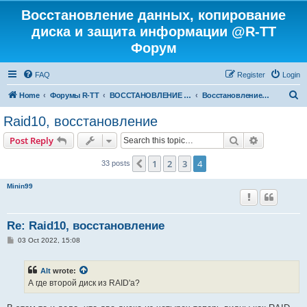
Восстановление данных, копирование
диска и защита информации @R-TT
Форум
FAQ
Register
Login
S
Home
Форумы R-TT
ВОССТАНОВЛЕНИЕ ДАННЫХ И УДАЛЕННЫХ ФАЙЛОВ
Восстановление RAID
e
Raid10, восстановление
a
Search
Advanced s
Post Reply
r
c
1
2
3
4
Previous
33 posts
h
Minin99
Re: Raid10, восстановление
P
03 Oct 2022, 15:08
o
s
t
Alt
wrote:
А где второй диск из RAID'а?