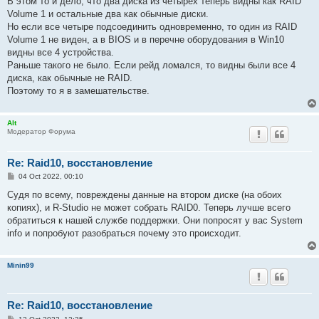
В этом то и дело, что два диска из четырех теперь видны как RAID
Volume 1 и остальные два как обычные диски.
Но если все четыре подсоединить одновременно, то один из RAID
Volume 1 не виден, а в BIOS и в перечне оборудования в Win10
видны все 4 устройства.
Раньше такого не было. Если рейд ломался, то видны были все 4
диска, как обычные не RAID.
Поэтому то я в замешательстве.
Alt
Модератор Форума
Re: Raid10, восстановление
P
04 Oct 2022, 00:10
o
s
Судя по всему, повреждены данные на втором диске (на обоих
t
копиях), и R-Studio не может собрать RAID0. Теперь лучше всего
обратиться к нашей службе поддержки. Они попросят у вас System
info и попробуют разобраться почему это происходит.
Minin99
Re: Raid10, восстановление
P