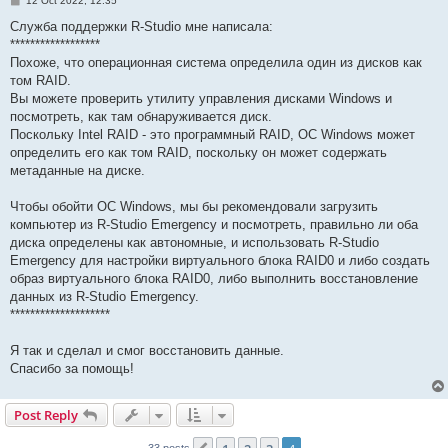
12 Oct 2022, 12:35
o
s
Служба поддержки R-Studio мне написала:
t
******************
Похоже, что операционная система определила один из дисков как
том RAID.
Вы можете проверить утилиту управления дисками Windows и
посмотреть, как там обнаруживается диск.
Поскольку Intel RAID - это программный RAID, ОС Windows может
определить его как том RAID, поскольку он может содержать
метаданные на диске.
Чтобы обойти ОС Windows, мы бы рекомендовали загрузить
компьютер из R-Studio Emergency и посмотреть, правильно ли оба
диска определены как автономные, и использовать R-Studio
Emergency для настройки виртуального блока RAID0 и либо создать
образ виртуального блока RAID0, либо выполнить восстановление
данных из R-Studio Emergency.
********************
Я так и сделал и смог восстановить данные.
Спасибо за помощь!
Post Reply
33 posts