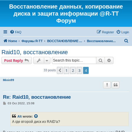
Восстановление данных, копирование
диска и защита информации @R-TT
Форум
FAQ
Register
Login
S
Home
Форумы R-TT
ВОССТАНОВЛЕНИЕ ДАННЫХ И УДАЛЕННЫХ ФАЙЛОВ
Восстановление RAID
e
Raid10, восстановление
a
Search
Advanced s
Post Reply
r
c
1
2
3
4
Previous
33 posts
h
Minin99
Re: Raid10, восстановление
P
03 Oct 2022, 15:08
o
s
t
Alt
wrote:
А где второй диск из RAID'а?