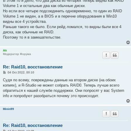
В этом то и дело, что два диска из четырех теперь видны как RAID
Volume 1 и остальные два как обычные диски.
Но если все четыре подсоединить одновременно, то один из RAID
Volume 1 не виден, а в BIOS и в перечне оборудования в Win10
видны все 4 устройства.
Раньше такого не было. Если рейд ломался, то видны были все 4
диска, как обычные не RAID.
Поэтому то я в замешательстве.
Alt
Модератор Форума
Re: Raid10, восстановление
P
04 Oct 2022, 00:10
o
s
Судя по всему, повреждены данные на втором диске (на обоих
t
копиях), и R-Studio не может собрать RAID0. Теперь лучше всего
обратиться к нашей службе поддержки. Они попросят у вас System
info и попробуют разобраться почему это происходит.
Minin99
Re: Raid10, восстановление
P