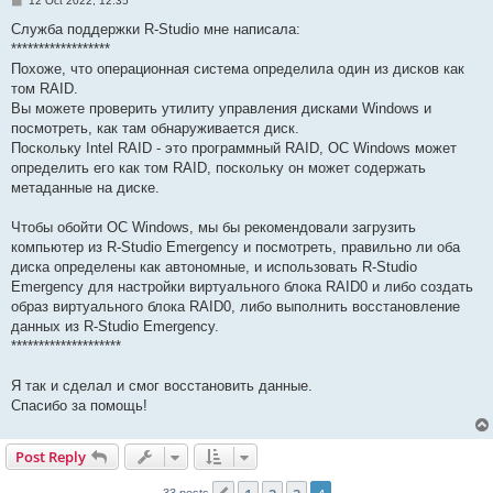
12 Oct 2022, 12:35
o
s
Служба поддержки R-Studio мне написала:
t
******************
Похоже, что операционная система определила один из дисков как
том RAID.
Вы можете проверить утилиту управления дисками Windows и
посмотреть, как там обнаруживается диск.
Поскольку Intel RAID - это программный RAID, ОС Windows может
определить его как том RAID, поскольку он может содержать
метаданные на диске.
Чтобы обойти ОС Windows, мы бы рекомендовали загрузить
компьютер из R-Studio Emergency и посмотреть, правильно ли оба
диска определены как автономные, и использовать R-Studio
Emergency для настройки виртуального блока RAID0 и либо создать
образ виртуального блока RAID0, либо выполнить восстановление
данных из R-Studio Emergency.
********************
Я так и сделал и смог восстановить данные.
Спасибо за помощь!
Post Reply
33 posts