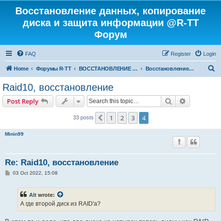
Восстановление данных, копирование
диска и защита информации @R-TT
Форум
FAQ
Register
Login
S
Home
Форумы R-TT
ВОССТАНОВЛЕНИЕ ДАННЫХ И УДАЛЕННЫХ ФАЙЛОВ
Восстановление RAID
e
Raid10, восстановление
a
Search
Advanced s
Post Reply
r
c
1
2
3
4
Previous
33 posts
h
Minin99
Re: Raid10, восстановление
P
03 Oct 2022, 15:08
o
s
t
Alt
wrote:
А где второй диск из RAID'а?