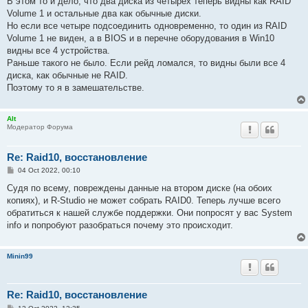
В этом то и дело, что два диска из четырех теперь видны как RAID
Volume 1 и остальные два как обычные диски.
Но если все четыре подсоединить одновременно, то один из RAID
Volume 1 не виден, а в BIOS и в перечне оборудования в Win10
видны все 4 устройства.
Раньше такого не было. Если рейд ломался, то видны были все 4
диска, как обычные не RAID.
Поэтому то я в замешательстве.
Alt
Модератор Форума
Re: Raid10, восстановление
P
04 Oct 2022, 00:10
o
s
Судя по всему, повреждены данные на втором диске (на обоих
t
копиях), и R-Studio не может собрать RAID0. Теперь лучше всего
обратиться к нашей службе поддержки. Они попросят у вас System
info и попробуют разобраться почему это происходит.
Minin99
Re: Raid10, восстановление
P