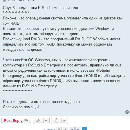
12 Oct 2022, 12:35
o
s
Служба поддержки R-Studio мне написала:
t
******************
Похоже, что операционная система определила один из дисков как
том RAID.
Вы можете проверить утилиту управления дисками Windows и
посмотреть, как там обнаруживается диск.
Поскольку Intel RAID - это программный RAID, ОС Windows может
определить его как том RAID, поскольку он может содержать
метаданные на диске.
Чтобы обойти ОС Windows, мы бы рекомендовали загрузить
компьютер из R-Studio Emergency и посмотреть, правильно ли оба
диска определены как автономные, и использовать R-Studio
Emergency для настройки виртуального блока RAID0 и либо создать
образ виртуального блока RAID0, либо выполнить восстановление
данных из R-Studio Emergency.
********************
Я так и сделал и смог восстановить данные.
Спасибо за помощь!
Post Reply
33 posts