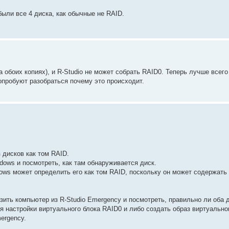
ыли все 4 диска, как обычные не RAID.
 обоих копиях), и R-Studio не может собрать RAID0. Теперь лучше всего
опробуют разобраться почему это происходит.
 дисков как том RAID.
ows и посмотреть, как там обнаруживается диск.
dows может определить его как том RAID, поскольку он может содержать
ить компьютер из R-Studio Emergency и посмотреть, правильно ли оба 
я настройки виртуального блока RAID0 и либо создать образ виртуально
ergency.