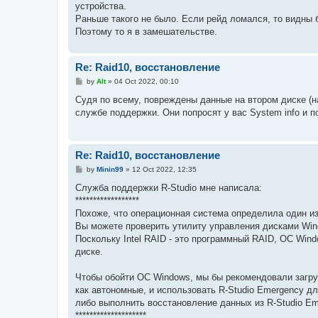
устройства.
Раньше такого не было. Если рейд ломался, то видны б
Поэтому то я в замешательстве.
Re: Raid10, восстановление
P
by
Alt
»
04 Oct 2022, 00:10
o
s
Судя по всему, повреждены данные на втором диске (на
t
службе поддержки. Они попросят у вас System info и п
Re: Raid10, восстановление
P
by
Minin99
»
12 Oct 2022, 12:35
o
s
Служба поддержки R-Studio мне написала:
t
******************
Похоже, что операционная система определила один из
Вы можете проверить утилиту управления дисками Wind
Поскольку Intel RAID - это программный RAID, ОС Win
диске.
Чтобы обойти ОС Windows, мы бы рекомендовали загруз
как автономные, и использовать R-Studio Emergency дл
либо выполнить восстановление данных из R-Studio Em
********************