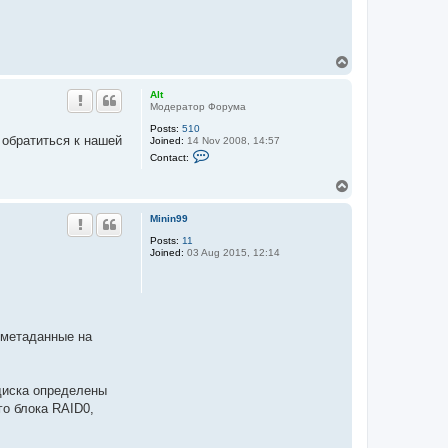
T
o
p
Alt
Модератор Форума
Posts:
510
 обратиться к нашей
Joined:
14 Nov 2008, 14:57
C
Contact:
o
n
T
t
o
a
c
p
Minin99
t
A
Posts:
11
l
Joined:
03 Aug 2015, 12:14
t
 метаданные на
диска определены
го блока RAID0,