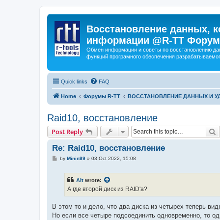
Восстановление данных, к
информации @R-TT Форум
Обмен информации и советы по восстановлению дан
функций програмного обеспечения разрабатываемог
Quick links
FAQ
Home
Форумы R-TT
ВОССТАНОВЛЕНИЕ ДАННЫХ И 
Raid10, восстановление
S
Post Reply
Re: Raid10, восстановление
P
by
Minin99
»
03 Oct 2022, 15:08
o
s
t
Alt
wrote:
А где второй диск из RAID'а?
В этом то и дело, что два диска из четырех теперь ви
Но если все четыре подсоединить одновременно, то оди