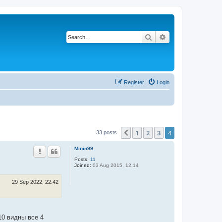
Search
Advanced search
Register
Login
1
2
3
4
Previous
33 posts
Minin99
Posts:
11
Joined:
03 Aug 2015, 12:14
29 Sep 2022, 22:42
10 видны все 4