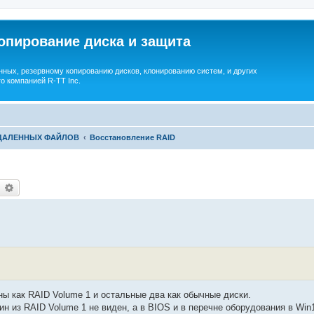
опирование диска и защита
ных, резервному копированию дисков, клонированию систем, и других
о компанией R-TT Inc.
УДАЛЕННЫХ ФАЙЛОВ
Восстановление RAID
earch
Advanced search
дны как RAID Volume 1 и остальные два как обычные диски.
н из RAID Volume 1 не виден, а в BIOS и в перечне оборудования в Win