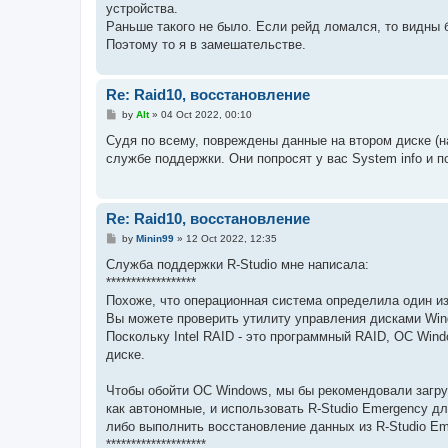
устройства.
Раньше такого не было. Если рейд ломался, то видны б
Поэтому то я в замешательстве.
Re: Raid10, восстановление
P
by
Alt
»
04 Oct 2022, 00:10
o
s
Судя по всему, повреждены данные на втором диске (на
t
службе поддержки. Они попросят у вас System info и п
Re: Raid10, восстановление
P
by
Minin99
»
12 Oct 2022, 12:35
o
s
Служба поддержки R-Studio мне написала:
t
******************
Похоже, что операционная система определила один из
Вы можете проверить утилиту управления дисками Wind
Поскольку Intel RAID - это программный RAID, ОС Win
диске.
Чтобы обойти ОС Windows, мы бы рекомендовали загруз
как автономные, и использовать R-Studio Emergency дл
либо выполнить восстановление данных из R-Studio Em
********************