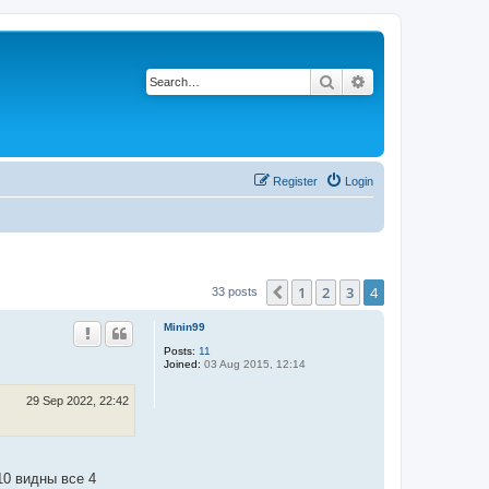
Search
Advanced search
Register
Login
1
2
3
4
Previous
33 posts
Minin99
Posts:
11
Joined:
03 Aug 2015, 12:14
29 Sep 2022, 22:42
10 видны все 4