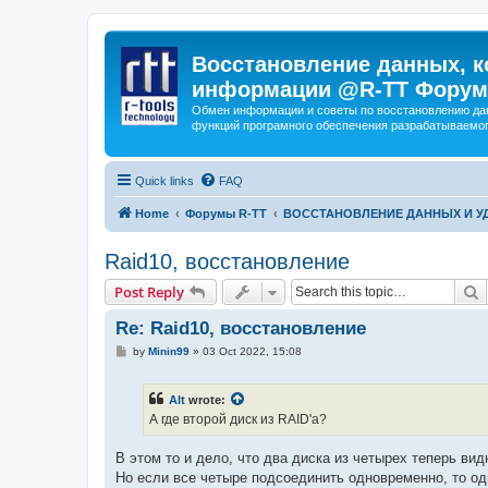
Восстановление данных, к
информации @R-TT Форум
Обмен информации и советы по восстановлению дан
функций програмного обеспечения разрабатываемог
Quick links
FAQ
Home
Форумы R-TT
ВОССТАНОВЛЕНИЕ ДАННЫХ И 
Raid10, восстановление
S
Post Reply
Re: Raid10, восстановление
P
by
Minin99
»
03 Oct 2022, 15:08
o
s
t
Alt
wrote:
А где второй диск из RAID'а?
В этом то и дело, что два диска из четырех теперь ви
Но если все четыре подсоединить одновременно, то оди