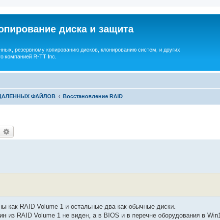
опирование диска и защита
ных, резервному копированию дисков, клонированию систем, и других
о компанией R-TT Inc.
УДАЛЕННЫХ ФАЙЛОВ
Восстановление RAID
earch
Advanced search
дны как RAID Volume 1 и остальные два как обычные диски.
н из RAID Volume 1 не виден, а в BIOS и в перечне оборудования в Win