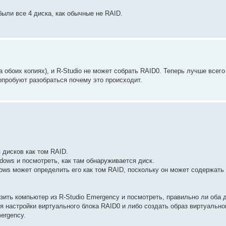
ыли все 4 диска, как обычные не RAID.
 обоих копиях), и R-Studio не может собрать RAID0. Теперь лучше всего
опробуют разобраться почему это происходит.
 дисков как том RAID.
ows и посмотреть, как там обнаруживается диск.
dows может определить его как том RAID, поскольку он может содержать
ить компьютер из R-Studio Emergency и посмотреть, правильно ли оба 
я настройки виртуального блока RAID0 и либо создать образ виртуально
ergency.