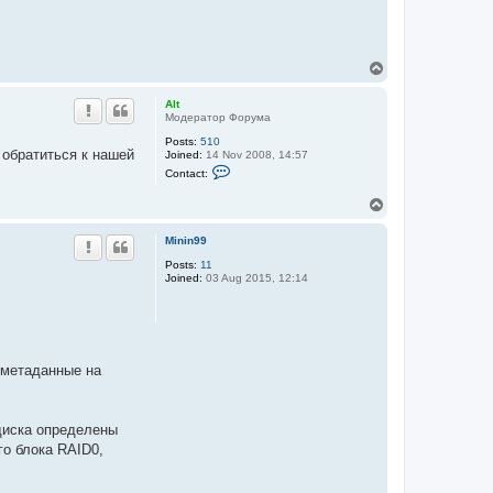
T
o
p
Alt
Модератор Форума
Posts:
510
 обратиться к нашей
Joined:
14 Nov 2008, 14:57
C
Contact:
o
n
T
t
o
a
c
p
Minin99
t
A
Posts:
11
l
Joined:
03 Aug 2015, 12:14
t
 метаданные на
диска определены
го блока RAID0,