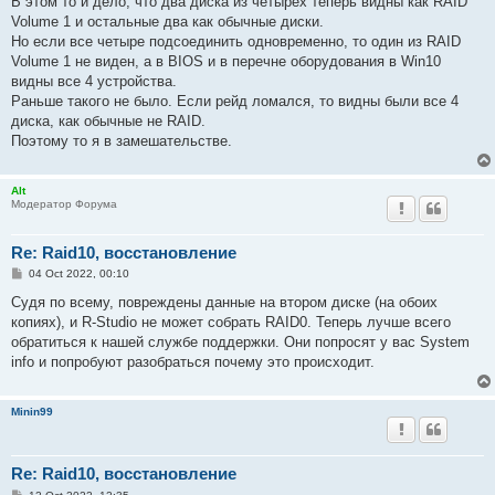
В этом то и дело, что два диска из четырех теперь видны как RAID
Volume 1 и остальные два как обычные диски.
Но если все четыре подсоединить одновременно, то один из RAID
Volume 1 не виден, а в BIOS и в перечне оборудования в Win10
видны все 4 устройства.
Раньше такого не было. Если рейд ломался, то видны были все 4
диска, как обычные не RAID.
Поэтому то я в замешательстве.
Alt
Модератор Форума
Re: Raid10, восстановление
P
04 Oct 2022, 00:10
o
s
Судя по всему, повреждены данные на втором диске (на обоих
t
копиях), и R-Studio не может собрать RAID0. Теперь лучше всего
обратиться к нашей службе поддержки. Они попросят у вас System
info и попробуют разобраться почему это происходит.
Minin99
Re: Raid10, восстановление
P