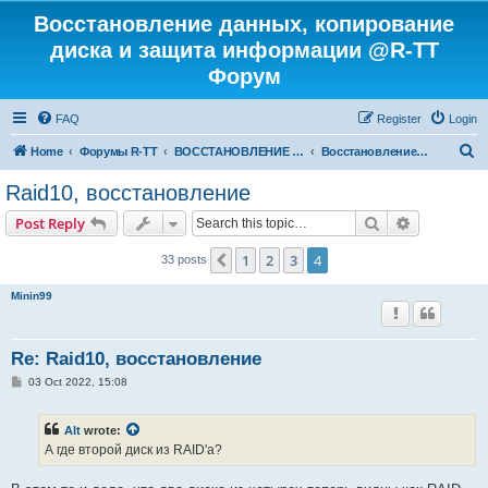
Восстановление данных, копирование
диска и защита информации @R-TT
Форум
FAQ
Register
Login
S
Home
Форумы R-TT
ВОССТАНОВЛЕНИЕ ДАННЫХ И УДАЛЕННЫХ ФАЙЛОВ
Восстановление RAID
e
Raid10, восстановление
a
Search
Advanced s
Post Reply
r
c
1
2
3
4
Previous
33 posts
h
Minin99
Re: Raid10, восстановление
P
03 Oct 2022, 15:08
o
s
t
Alt
wrote:
А где второй диск из RAID'а?