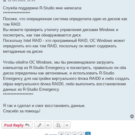
12 Oct 2022, 12:35
o
s
Служба поддержки R-Studio мне написала:
t
******************
Похоже, что операционная система определила один из дисков как
том RAID.
Вы можете проверить утилиту управления дисками Windows и
посмотреть, как там обнаруживается диск.
Поскольку Intel RAID - это программный RAID, ОС Windows может
определить его как том RAID, поскольку он может содержать
метаданные на диске.
Чтобы обойти ОС Windows, мы бы рекомендовали загрузить
компьютер из R-Studio Emergency и посмотреть, правильно ли оба
диска определены как автономные, и использовать R-Studio
Emergency для настройки виртуального блока RAID0 и либо создать
образ виртуального блока RAID0, либо выполнить восстановление
данных из R-Studio Emergency.
********************
Я так и сделал и смог восстановить данные.
Спасибо за помощь!
Post Reply
33 posts