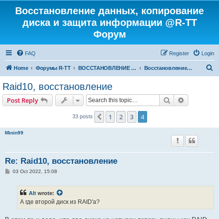
Восстановление данных, копирование
диска и защита информации @R-TT
Форум
FAQ
Register
Login
S
Home
Форумы R-TT
ВОССТАНОВЛЕНИЕ ДАННЫХ И УДАЛЕННЫХ ФАЙЛОВ
Восстановление RAID
e
Raid10, восстановление
a
Search
Advanced s
Post Reply
r
c
1
2
3
4
Previous
33 posts
h
Minin99
Re: Raid10, восстановление
P
03 Oct 2022, 15:08
o
s
t
Alt
wrote:
А где второй диск из RAID'а?