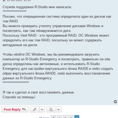
12 Oct 2022, 12:35
o
s
Служба поддержки R-Studio мне написала:
t
******************
Похоже, что операционная система определила один из дисков как
том RAID.
Вы можете проверить утилиту управления дисками Windows и
посмотреть, как там обнаруживается диск.
Поскольку Intel RAID - это программный RAID, ОС Windows может
определить его как том RAID, поскольку он может содержать
метаданные на диске.
Чтобы обойти ОС Windows, мы бы рекомендовали загрузить
компьютер из R-Studio Emergency и посмотреть, правильно ли оба
диска определены как автономные, и использовать R-Studio
Emergency для настройки виртуального блока RAID0 и либо создать
образ виртуального блока RAID0, либо выполнить восстановление
данных из R-Studio Emergency.
********************
Я так и сделал и смог восстановить данные.
Спасибо за помощь!
Post Reply
33 posts