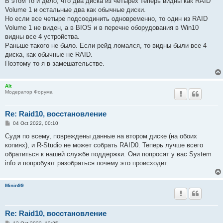
В этом то и дело, что два диска из четырех теперь видны как RAID
Volume 1 и остальные два как обычные диски.
Но если все четыре подсоединить одновременно, то один из RAID
Volume 1 не виден, а в BIOS и в перечне оборудования в Win10
видны все 4 устройства.
Раньше такого не было. Если рейд ломался, то видны были все 4
диска, как обычные не RAID.
Поэтому то я в замешательстве.
Alt
Модератор Форума
Re: Raid10, восстановление
P
04 Oct 2022, 00:10
o
s
Судя по всему, повреждены данные на втором диске (на обоих
t
копиях), и R-Studio не может собрать RAID0. Теперь лучше всего
обратиться к нашей службе поддержки. Они попросят у вас System
info и попробуют разобраться почему это происходит.
Minin99
Re: Raid10, восстановление
P