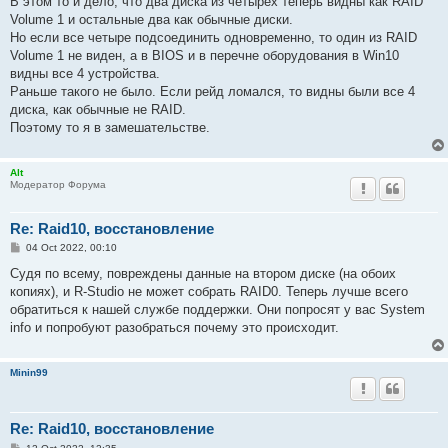
В этом то и дело, что два диска из четырех теперь видны как RAID
Volume 1 и остальные два как обычные диски.
Но если все четыре подсоединить одновременно, то один из RAID
Volume 1 не виден, а в BIOS и в перечне оборудования в Win10
видны все 4 устройства.
Раньше такого не было. Если рейд ломался, то видны были все 4
диска, как обычные не RAID.
Поэтому то я в замешательстве.
Alt
Модератор Форума
Re: Raid10, восстановление
P
04 Oct 2022, 00:10
o
s
Судя по всему, повреждены данные на втором диске (на обоих
t
копиях), и R-Studio не может собрать RAID0. Теперь лучше всего
обратиться к нашей службе поддержки. Они попросят у вас System
info и попробуют разобраться почему это происходит.
Minin99
Re: Raid10, восстановление
P