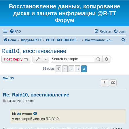
Восстановление данных, копирование
диска и защита информации @R-TT
Форум
FAQ
Register
Login
S
Home
Форумы R-TT
ВОССТАНОВЛЕНИЕ ДАННЫХ И УДАЛЕННЫХ ФАЙЛОВ
Восстановление RAID
e
Raid10, восстановление
a
Search
Advanced s
Post Reply
r
c
1
2
3
4
Previous
33 posts
h
Minin99
Re: Raid10, восстановление
P
03 Oct 2022, 15:08
o
s
t
Alt
wrote:
А где второй диск из RAID'а?