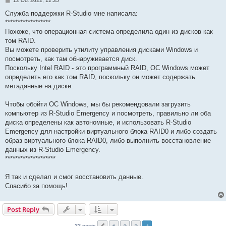
12 Oct 2022, 12:35
o
s
Служба поддержки R-Studio мне написала:
t
******************
Похоже, что операционная система определила один из дисков как
том RAID.
Вы можете проверить утилиту управления дисками Windows и
посмотреть, как там обнаруживается диск.
Поскольку Intel RAID - это программный RAID, ОС Windows может
определить его как том RAID, поскольку он может содержать
метаданные на диске.
Чтобы обойти ОС Windows, мы бы рекомендовали загрузить
компьютер из R-Studio Emergency и посмотреть, правильно ли оба
диска определены как автономные, и использовать R-Studio
Emergency для настройки виртуального блока RAID0 и либо создать
образ виртуального блока RAID0, либо выполнить восстановление
данных из R-Studio Emergency.
********************
Я так и сделал и смог восстановить данные.
Спасибо за помощь!
Post Reply
33 posts