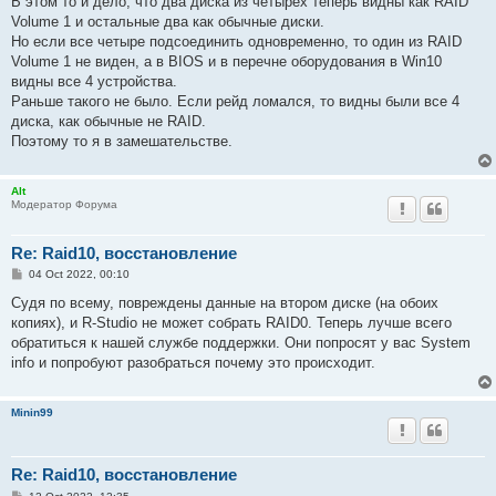
В этом то и дело, что два диска из четырех теперь видны как RAID
Volume 1 и остальные два как обычные диски.
Но если все четыре подсоединить одновременно, то один из RAID
Volume 1 не виден, а в BIOS и в перечне оборудования в Win10
видны все 4 устройства.
Раньше такого не было. Если рейд ломался, то видны были все 4
диска, как обычные не RAID.
Поэтому то я в замешательстве.
Alt
Модератор Форума
Re: Raid10, восстановление
P
04 Oct 2022, 00:10
o
s
Судя по всему, повреждены данные на втором диске (на обоих
t
копиях), и R-Studio не может собрать RAID0. Теперь лучше всего
обратиться к нашей службе поддержки. Они попросят у вас System
info и попробуют разобраться почему это происходит.
Minin99
Re: Raid10, восстановление
P