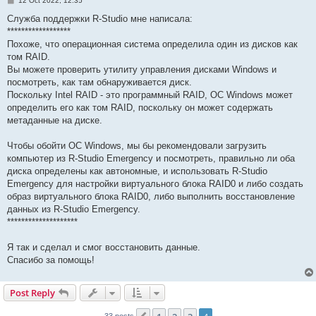
12 Oct 2022, 12:35
o
s
Служба поддержки R-Studio мне написала:
t
******************
Похоже, что операционная система определила один из дисков как
том RAID.
Вы можете проверить утилиту управления дисками Windows и
посмотреть, как там обнаруживается диск.
Поскольку Intel RAID - это программный RAID, ОС Windows может
определить его как том RAID, поскольку он может содержать
метаданные на диске.
Чтобы обойти ОС Windows, мы бы рекомендовали загрузить
компьютер из R-Studio Emergency и посмотреть, правильно ли оба
диска определены как автономные, и использовать R-Studio
Emergency для настройки виртуального блока RAID0 и либо создать
образ виртуального блока RAID0, либо выполнить восстановление
данных из R-Studio Emergency.
********************
Я так и сделал и смог восстановить данные.
Спасибо за помощь!
Post Reply
33 posts