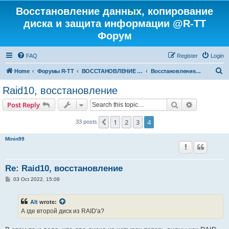
Восстановление данных, копирование
диска и защита информации @R-TT
Форум
FAQ
Register
Login
S
Home
Форумы R-TT
ВОССТАНОВЛЕНИЕ ДАННЫХ И УДАЛЕННЫХ ФАЙЛОВ
Восстановление RAID
e
Raid10, восстановление
a
Search
Advanced s
Post Reply
r
c
1
2
3
4
Previous
33 posts
h
Minin99
Re: Raid10, восстановление
P
03 Oct 2022, 15:08
o
s
t
Alt
wrote:
А где второй диск из RAID'а?