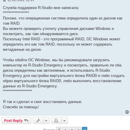
12 Oct 2022, 12:35
o
s
Служба поддержки R-Studio мне написала:
t
******************
Похоже, что операционная система определила один из дисков как
том RAID.
Вы можете проверить утилиту управления дисками Windows и
посмотреть, как там обнаруживается диск.
Поскольку Intel RAID - это программный RAID, ОС Windows может
определить его как том RAID, поскольку он может содержать
метаданные на диске.
Чтобы обойти ОС Windows, мы бы рекомендовали загрузить
компьютер из R-Studio Emergency и посмотреть, правильно ли оба
диска определены как автономные, и использовать R-Studio
Emergency для настройки виртуального блока RAID0 и либо создать
образ виртуального блока RAID0, либо выполнить восстановление
данных из R-Studio Emergency.
********************
Я так и сделал и смог восстановить данные.
Спасибо за помощь!
Post Reply
33 posts