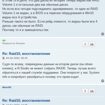
В этом то и дело, что два диска из четырех теперь видны как RAID
Volume 1 и остальные два как обычные диски.
Но если все четыре подсоединить одновременно, то один из RAID
Volume 1 не виден, а в BIOS и в перечне оборудования в Win10
видны все 4 устройства.
Раньше такого не было. Если рейд ломался, то видны были все 4
диска, как обычные не RAID.
Поэтому то я в замешательстве.
Alt
Модератор Форума
Re: Raid10, восстановление
P
04 Oct 2022, 00:10
o
s
Судя по всему, повреждены данные на втором диске (на обоих
t
копиях), и R-Studio не может собрать RAID0. Теперь лучше всего
обратиться к нашей службе поддержки. Они попросят у вас System
info и попробуют разобраться почему это происходит.
Minin99
Re: Raid10, восстановление
P