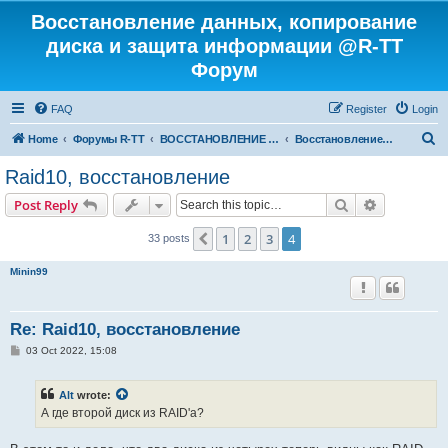
Восстановление данных, копирование
диска и защита информации @R-TT
Форум
FAQ
Register
Login
S
Home
Форумы R-TT
ВОССТАНОВЛЕНИЕ ДАННЫХ И УДАЛЕННЫХ ФАЙЛОВ
Восстановление RAID
e
Raid10, восстановление
a
Search
Advanced s
Post Reply
r
c
1
2
3
4
Previous
33 posts
h
Minin99
Re: Raid10, восстановление
P
03 Oct 2022, 15:08
o
s
t
Alt
wrote:
А где второй диск из RAID'а?