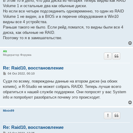
В этом то и дело, что два диска из четырех теперь видны как RAID
Volume 1 и остальные два как обычные диски.
Но если все четыре подсоединить одновременно, то один из RAID
Volume 1 не виден, а в BIOS и в перечне оборудования в Win10
видны все 4 устройства.
Раньше такого не было. Если рейд ломался, то видны были все 4
диска, как обычные не RAID.
Поэтому то я в замешательстве.
Alt
Модератор Форума
Re: Raid10, восстановление
P
04 Oct 2022, 00:10
o
s
Судя по всему, повреждены данные на втором диске (на обоих
t
копиях), и R-Studio не может собрать RAID0. Теперь лучше всего
обратиться к нашей службе поддержки. Они попросят у вас System
info и попробуют разобраться почему это происходит.
Minin99
Re: Raid10, восстановление
P