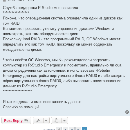
12 Oct 2022, 12:35
o
s
Служба поддержки R-Studio мне написала:
t
******************
Похоже, что операционная система определила один из дисков как
том RAID.
Вы можете проверить утилиту управления дисками Windows и
посмотреть, как там обнаруживается диск.
Поскольку Intel RAID - это программный RAID, ОС Windows может
определить его как том RAID, поскольку он может содержать
метаданные на диске.
Чтобы обойти ОС Windows, мы бы рекомендовали загрузить
компьютер из R-Studio Emergency и посмотреть, правильно ли оба
диска определены как автономные, и использовать R-Studio
Emergency для настройки виртуального блока RAID0 и либо создать
образ виртуального блока RAID0, либо выполнить восстановление
данных из R-Studio Emergency.
********************
Я так и сделал и смог восстановить данные.
Спасибо за помощь!
Post Reply
33 posts