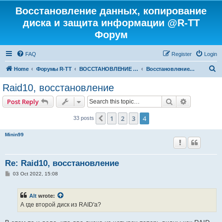
Восстановление данных, копирование
диска и защита информации @R-TT
Форум
FAQ
Register
Login
S
Home
Форумы R-TT
ВОССТАНОВЛЕНИЕ ДАННЫХ И УДАЛЕННЫХ ФАЙЛОВ
Восстановление RAID
e
Raid10, восстановление
a
Search
Advanced s
Post Reply
r
c
1
2
3
4
Previous
33 posts
h
Minin99
Re: Raid10, восстановление
P
03 Oct 2022, 15:08
o
s
t
Alt
wrote:
А где второй диск из RAID'а?