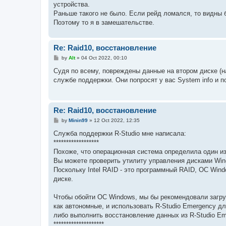
устройства.
Раньше такого не было. Если рейд ломался, то видны б
Поэтому то я в замешательстве.
Re: Raid10, восстановление
P
by
Alt
»
04 Oct 2022, 00:10
o
s
Судя по всему, повреждены данные на втором диске (на
t
службе поддержки. Они попросят у вас System info и п
Re: Raid10, восстановление
P
by
Minin99
»
12 Oct 2022, 12:35
o
s
Служба поддержки R-Studio мне написала:
t
******************
Похоже, что операционная система определила один из
Вы можете проверить утилиту управления дисками Wind
Поскольку Intel RAID - это программный RAID, ОС Win
диске.
Чтобы обойти ОС Windows, мы бы рекомендовали загруз
как автономные, и использовать R-Studio Emergency дл
либо выполнить восстановление данных из R-Studio Em
********************