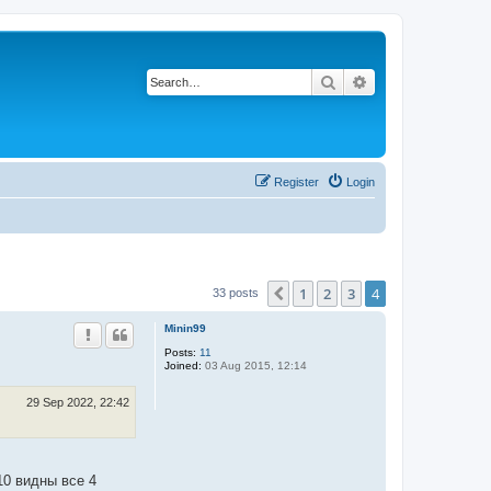
Search
Advanced search
Register
Login
1
2
3
4
Previous
33 posts
Minin99
Posts:
11
Joined:
03 Aug 2015, 12:14
29 Sep 2022, 22:42
10 видны все 4