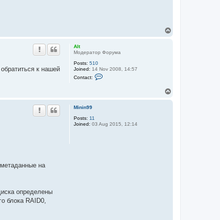
T
o
p
Alt
Модератор Форума
Posts:
510
 обратиться к нашей
Joined:
14 Nov 2008, 14:57
C
Contact:
o
n
T
t
o
a
c
p
Minin99
t
A
Posts:
11
l
Joined:
03 Aug 2015, 12:14
t
 метаданные на
диска определены
го блока RAID0,