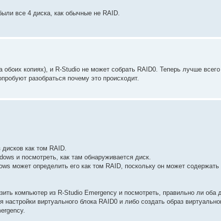
ыли все 4 диска, как обычные не RAID.
 обоих копиях), и R-Studio не может собрать RAID0. Теперь лучше всего
опробуют разобраться почему это происходит.
 дисков как том RAID.
ows и посмотреть, как там обнаруживается диск.
dows может определить его как том RAID, поскольку он может содержать
ить компьютер из R-Studio Emergency и посмотреть, правильно ли оба 
я настройки виртуального блока RAID0 и либо создать образ виртуально
ergency.