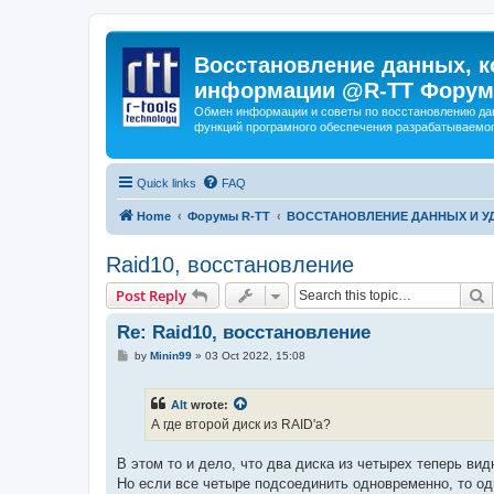
Восстановление данных, к
информации @R-TT Форум
Обмен информации и советы по восстановлению дан
функций програмного обеспечения разрабатываемог
Quick links
FAQ
Home
Форумы R-TT
ВОССТАНОВЛЕНИЕ ДАННЫХ И 
Raid10, восстановление
S
Post Reply
Re: Raid10, восстановление
P
by
Minin99
»
03 Oct 2022, 15:08
o
s
t
Alt
wrote:
А где второй диск из RAID'а?
В этом то и дело, что два диска из четырех теперь ви
Но если все четыре подсоединить одновременно, то оди