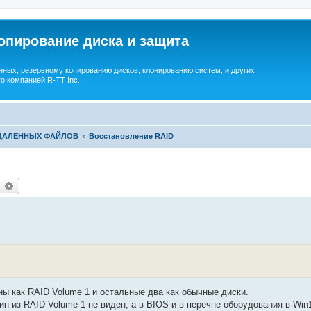
опирование диска и защита
ных, резервному копированию дисков, клонированию систем, и других
о компанией R-TT Inc.
УДАЛЕННЫХ ФАЙЛОВ
Восстановление RAID
earch
Advanced search
дны как RAID Volume 1 и остальные два как обычные диски.
н из RAID Volume 1 не виден, а в BIOS и в перечне оборудования в Win