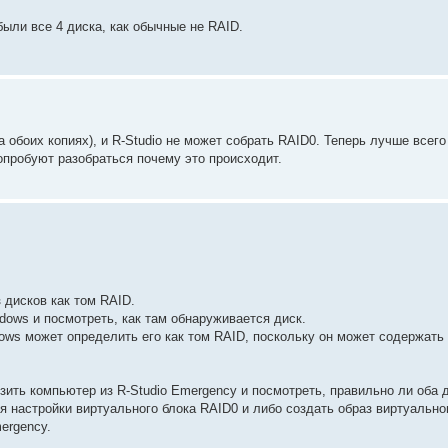
ыли все 4 диска, как обычные не RAID.
 обоих копиях), и R-Studio не может собрать RAID0. Теперь лучше всего
опробуют разобраться почему это происходит.
 дисков как том RAID.
ows и посмотреть, как там обнаруживается диск.
dows может определить его как том RAID, поскольку он может содержать
ить компьютер из R-Studio Emergency и посмотреть, правильно ли оба 
я настройки виртуального блока RAID0 и либо создать образ виртуально
ergency.