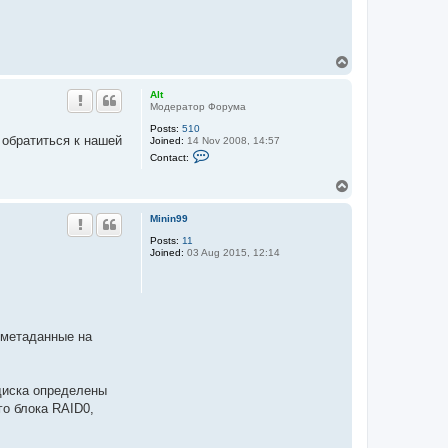
T
o
p
Alt
Модератор Форума
Posts:
510
 обратиться к нашей
Joined:
14 Nov 2008, 14:57
C
Contact:
o
n
T
t
o
a
c
p
Minin99
t
A
Posts:
11
l
Joined:
03 Aug 2015, 12:14
t
 метаданные на
диска определены
го блока RAID0,