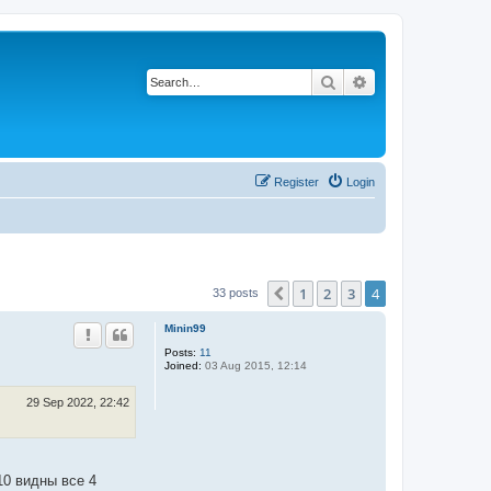
Search
Advanced search
Register
Login
1
2
3
4
Previous
33 posts
Minin99
Posts:
11
Joined:
03 Aug 2015, 12:14
29 Sep 2022, 22:42
10 видны все 4