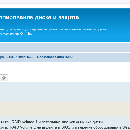
опирование диска и защита
ных, резервному копированию дисков, клонированию систем, и других
о компанией R-TT Inc.
УДАЛЕННЫХ ФАЙЛОВ
Восстановление RAID
earch
Advanced search
дны как RAID Volume 1 и остальные два как обычные диски.
н из RAID Volume 1 не виден, а в BIOS и в перечне оборудования в Win