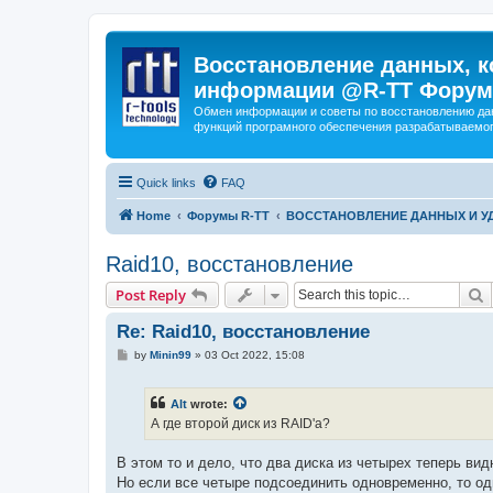
Восстановление данных, к
информации @R-TT Форум
Обмен информации и советы по восстановлению дан
функций програмного обеспечения разрабатываемог
Quick links
FAQ
Home
Форумы R-TT
ВОССТАНОВЛЕНИЕ ДАННЫХ И 
Raid10, восстановление
S
Post Reply
Re: Raid10, восстановление
P
by
Minin99
»
03 Oct 2022, 15:08
o
s
t
Alt
wrote:
А где второй диск из RAID'а?
В этом то и дело, что два диска из четырех теперь ви
Но если все четыре подсоединить одновременно, то оди