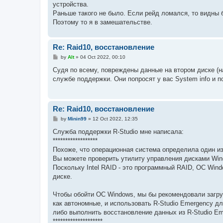
устройства.
Раньше такого не было. Если рейд ломался, то видны б
Поэтому то я в замешательстве.
Re: Raid10, восстановление
P
by
Alt
»
04 Oct 2022, 00:10
o
s
Судя по всему, повреждены данные на втором диске (на
t
службе поддержки. Они попросят у вас System info и п
Re: Raid10, восстановление
P
by
Minin99
»
12 Oct 2022, 12:35
o
s
Служба поддержки R-Studio мне написала:
t
******************
Похоже, что операционная система определила один из
Вы можете проверить утилиту управления дисками Wind
Поскольку Intel RAID - это программный RAID, ОС Win
диске.
Чтобы обойти ОС Windows, мы бы рекомендовали загруз
как автономные, и использовать R-Studio Emergency дл
либо выполнить восстановление данных из R-Studio Em
********************