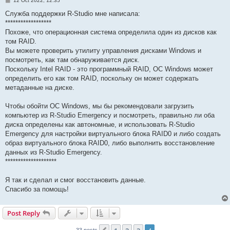
12 Oct 2022, 12:35
o
s
Служба поддержки R-Studio мне написала:
t
******************
Похоже, что операционная система определила один из дисков как
том RAID.
Вы можете проверить утилиту управления дисками Windows и
посмотреть, как там обнаруживается диск.
Поскольку Intel RAID - это программный RAID, ОС Windows может
определить его как том RAID, поскольку он может содержать
метаданные на диске.
Чтобы обойти ОС Windows, мы бы рекомендовали загрузить
компьютер из R-Studio Emergency и посмотреть, правильно ли оба
диска определены как автономные, и использовать R-Studio
Emergency для настройки виртуального блока RAID0 и либо создать
образ виртуального блока RAID0, либо выполнить восстановление
данных из R-Studio Emergency.
********************
Я так и сделал и смог восстановить данные.
Спасибо за помощь!
Post Reply
33 posts