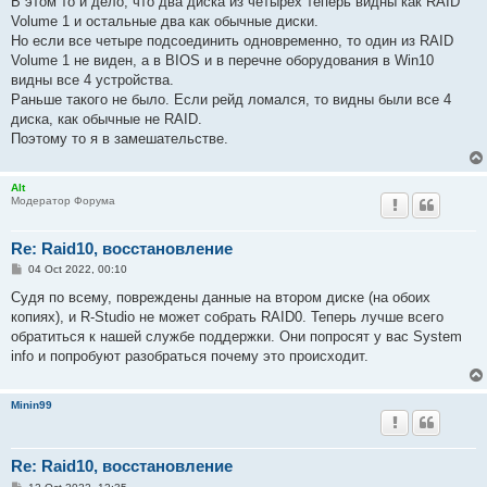
В этом то и дело, что два диска из четырех теперь видны как RAID
Volume 1 и остальные два как обычные диски.
Но если все четыре подсоединить одновременно, то один из RAID
Volume 1 не виден, а в BIOS и в перечне оборудования в Win10
видны все 4 устройства.
Раньше такого не было. Если рейд ломался, то видны были все 4
диска, как обычные не RAID.
Поэтому то я в замешательстве.
Alt
Модератор Форума
Re: Raid10, восстановление
P
04 Oct 2022, 00:10
o
s
Судя по всему, повреждены данные на втором диске (на обоих
t
копиях), и R-Studio не может собрать RAID0. Теперь лучше всего
обратиться к нашей службе поддержки. Они попросят у вас System
info и попробуют разобраться почему это происходит.
Minin99
Re: Raid10, восстановление
P