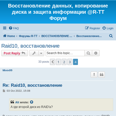
Восстановление данных, копирование
диска и защита информации @R-TT
Форум
FAQ
Register
Login
S
Home
Форумы R-TT
ВОССТАНОВЛЕНИЕ ДАННЫХ И УДАЛЕННЫХ ФАЙЛОВ
Восстановление RAID
e
Raid10, восстановление
a
Search
Advanced s
Post Reply
r
c
1
2
3
4
Previous
33 posts
h
Minin99
Re: Raid10, восстановление
P
03 Oct 2022, 15:08
o
s
t
Alt
wrote:
А где второй диск из RAID'а?