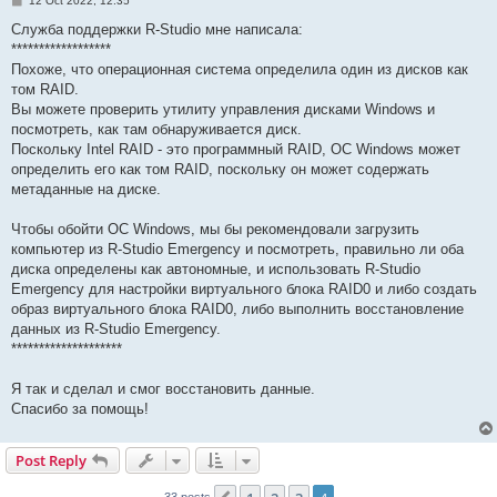
12 Oct 2022, 12:35
o
s
Служба поддержки R-Studio мне написала:
t
******************
Похоже, что операционная система определила один из дисков как
том RAID.
Вы можете проверить утилиту управления дисками Windows и
посмотреть, как там обнаруживается диск.
Поскольку Intel RAID - это программный RAID, ОС Windows может
определить его как том RAID, поскольку он может содержать
метаданные на диске.
Чтобы обойти ОС Windows, мы бы рекомендовали загрузить
компьютер из R-Studio Emergency и посмотреть, правильно ли оба
диска определены как автономные, и использовать R-Studio
Emergency для настройки виртуального блока RAID0 и либо создать
образ виртуального блока RAID0, либо выполнить восстановление
данных из R-Studio Emergency.
********************
Я так и сделал и смог восстановить данные.
Спасибо за помощь!
Post Reply
33 posts