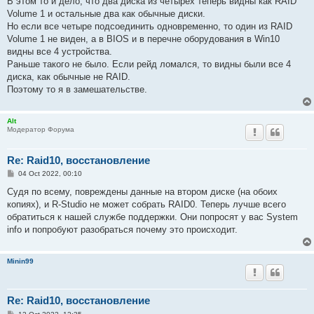
В этом то и дело, что два диска из четырех теперь видны как RAID
Volume 1 и остальные два как обычные диски.
Но если все четыре подсоединить одновременно, то один из RAID
Volume 1 не виден, а в BIOS и в перечне оборудования в Win10
видны все 4 устройства.
Раньше такого не было. Если рейд ломался, то видны были все 4
диска, как обычные не RAID.
Поэтому то я в замешательстве.
Alt
Модератор Форума
Re: Raid10, восстановление
P
04 Oct 2022, 00:10
o
s
Судя по всему, повреждены данные на втором диске (на обоих
t
копиях), и R-Studio не может собрать RAID0. Теперь лучше всего
обратиться к нашей службе поддержки. Они попросят у вас System
info и попробуют разобраться почему это происходит.
Minin99
Re: Raid10, восстановление
P