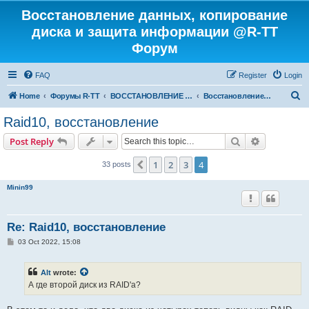
Восстановление данных, копирование
диска и защита информации @R-TT
Форум
FAQ
Register
Login
S
Home
Форумы R-TT
ВОССТАНОВЛЕНИЕ ДАННЫХ И УДАЛЕННЫХ ФАЙЛОВ
Восстановление RAID
e
Raid10, восстановление
a
Search
Advanced s
Post Reply
r
c
1
2
3
4
Previous
33 posts
h
Minin99
Re: Raid10, восстановление
P
03 Oct 2022, 15:08
o
s
t
Alt
wrote:
А где второй диск из RAID'а?