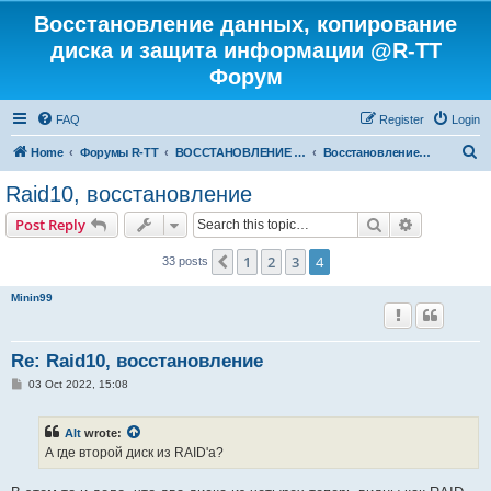
Восстановление данных, копирование
диска и защита информации @R-TT
Форум
FAQ
Register
Login
S
Home
Форумы R-TT
ВОССТАНОВЛЕНИЕ ДАННЫХ И УДАЛЕННЫХ ФАЙЛОВ
Восстановление RAID
e
Raid10, восстановление
a
Search
Advanced s
Post Reply
r
c
1
2
3
4
Previous
33 posts
h
Minin99
Re: Raid10, восстановление
P
03 Oct 2022, 15:08
o
s
t
Alt
wrote:
А где второй диск из RAID'а?