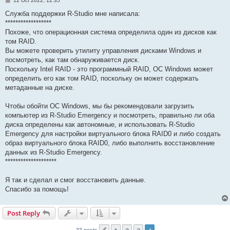
12 Oct 2022, 12:35
o
s
Служба поддержки R-Studio мне написала:
t
******************
Похоже, что операционная система определила один из дисков как
том RAID.
Вы можете проверить утилиту управления дисками Windows и
посмотреть, как там обнаруживается диск.
Поскольку Intel RAID - это программный RAID, ОС Windows может
определить его как том RAID, поскольку он может содержать
метаданные на диске.
Чтобы обойти ОС Windows, мы бы рекомендовали загрузить
компьютер из R-Studio Emergency и посмотреть, правильно ли оба
диска определены как автономные, и использовать R-Studio
Emergency для настройки виртуального блока RAID0 и либо создать
образ виртуального блока RAID0, либо выполнить восстановление
данных из R-Studio Emergency.
********************
Я так и сделал и смог восстановить данные.
Спасибо за помощь!
Post Reply
33 posts