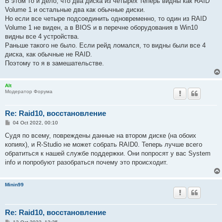
В этом то и дело, что два диска из четырех теперь видны как RAID
Volume 1 и остальные два как обычные диски.
Но если все четыре подсоединить одновременно, то один из RAID
Volume 1 не виден, а в BIOS и в перечне оборудования в Win10
видны все 4 устройства.
Раньше такого не было. Если рейд ломался, то видны были все 4
диска, как обычные не RAID.
Поэтому то я в замешательстве.
Alt
Модератор Форума
Re: Raid10, восстановление
P
04 Oct 2022, 00:10
o
s
Судя по всему, повреждены данные на втором диске (на обоих
t
копиях), и R-Studio не может собрать RAID0. Теперь лучше всего
обратиться к нашей службе поддержки. Они попросят у вас System
info и попробуют разобраться почему это происходит.
Minin99
Re: Raid10, восстановление
P