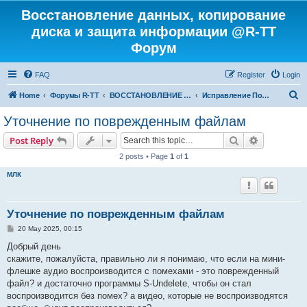
Восстановление данных, копирование
диска и защита информации @R-TT
Форум
FAQ
Register
Login
S
Home
Форумы R-TT
ВОССТАНОВЛЕНИЕ ДАННЫХ И УДАЛЕННЫХ ФАЙЛОВ
Исправление Поврежденных Файлов
e
Уточнение по поврежденным файлам
a
Search
Advanced s
Post Reply
r
2 posts • Page
1
of
1
c
МЛК
h
Уточнение по поврежденным файлам
P
20 May 2025, 00:15
o
s
Добрый день
t
скажите, пожалуйста, правильно ли я понимаю, что если на мини-
флешке аудио воспроизводится с помехами - это поврежденный
файл? и достаточно программы S-Undelete, чтобы он стал
воспроизводится без помех? а видео, которые не воспроизводятся