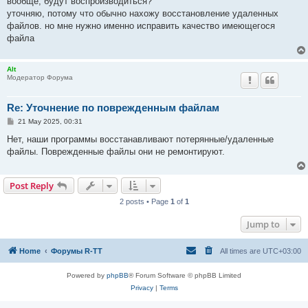
вообще, будут воспроизводиться?
уточняю, потому что обычно нахожу восстановление удаленных
файлов. но мне нужно именно исправить качество имеющегося
файла
Alt
Модератор Форума
Re: Уточнение по поврежденным файлам
P
21 May 2025, 00:31
o
s
Нет, наши программы восстанавливают потерянные/удаленные
t
файлы. Поврежденные файлы они не ремонтируют.
Post Reply
2 posts • Page
1
of
1
Jump to
Home
Форумы R-TT
All times are
UTC+03:00
Powered by
phpBB
® Forum Software © phpBB Limited
Privacy
|
Terms