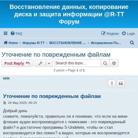
Восстановление данных, копирование
диска и защита информации @R-TT
Форум
FAQ
Register
Login
S
Home
Форумы R-TT
ВОССТАНОВЛЕНИЕ ДАННЫХ И УДАЛЕННЫХ ФАЙЛОВ
Исправление Поврежденных Файлов
e
Уточнение по поврежденным файлам
a
Search
Advanced s
Post Reply
r
2 posts • Page
1
of
1
c
МЛК
h
Уточнение по поврежденным файлам
P
20 May 2025, 00:15
o
s
Добрый день
t
скажите, пожалуйста, правильно ли я понимаю, что если на мини-
флешке аудио воспроизводится с помехами - это поврежденный
файл? и достаточно программы S-Undelete, чтобы он стал
воспроизводится без помех? а видео, которые не воспроизводятся