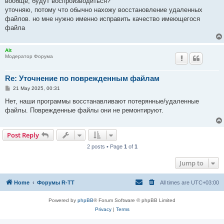
вообще, будут воспроизводиться?
уточняю, потому что обычно нахожу восстановление удаленных
файлов. но мне нужно именно исправить качество имеющегося
файла
Alt
Модератор Форума
Re: Уточнение по поврежденным файлам
P
21 May 2025, 00:31
o
s
Нет, наши программы восстанавливают потерянные/удаленные
t
файлы. Поврежденные файлы они не ремонтируют.
Post Reply
2 posts • Page
1
of
1
Jump to
Home
Форумы R-TT
All times are
UTC+03:00
Powered by
phpBB
® Forum Software © phpBB Limited
Privacy
|
Terms