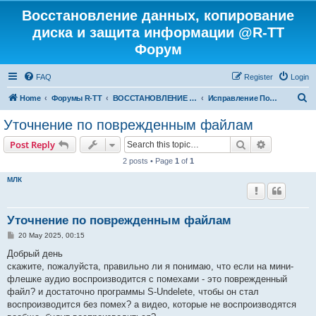
Восстановление данных, копирование
диска и защита информации @R-TT
Форум
FAQ
Register
Login
S
Home
Форумы R-TT
ВОССТАНОВЛЕНИЕ ДАННЫХ И УДАЛЕННЫХ ФАЙЛОВ
Исправление Поврежденных Файлов
e
Уточнение по поврежденным файлам
a
Search
Advanced s
Post Reply
r
2 posts • Page
1
of
1
c
МЛК
h
Уточнение по поврежденным файлам
P
20 May 2025, 00:15
o
s
Добрый день
t
скажите, пожалуйста, правильно ли я понимаю, что если на мини-
флешке аудио воспроизводится с помехами - это поврежденный
файл? и достаточно программы S-Undelete, чтобы он стал
воспроизводится без помех? а видео, которые не воспроизводятся