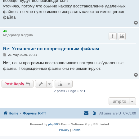
вообще, будут воспроизводиться?
уточняю, потому что обычно нахожу восстановление удаленных
файлов. но мне нужно именно исправить качество имеющегося
файла
Alt
Модератор Форума
Re: Уточнение по поврежденным файлам
P
21 May 2025, 00:31
o
s
Нет, наши программы восстанавливают потерянные/удаленные
t
файлы. Поврежденные файлы они не ремонтируют.
Post Reply
2 posts • Page
1
of
1
Jump to
Home
Форумы R-TT
All times are
UTC+03:00
Powered by
phpBB
® Forum Software © phpBB Limited
Privacy
|
Terms