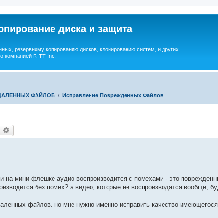
опирование диска и защита
ных, резервному копированию дисков, клонированию систем, и других
о компанией R-TT Inc.
УДАЛЕННЫХ ФАЙЛОВ
Исправление Поврежденных Файлов
м
earch
Advanced search
ли на мини-флешке аудио воспроизводится с помехами - это поврежден
роизводится без помех? а видео, которые не воспроизводятся вообще, бу
даленных файлов. но мне нужно именно исправить качество имеющегос