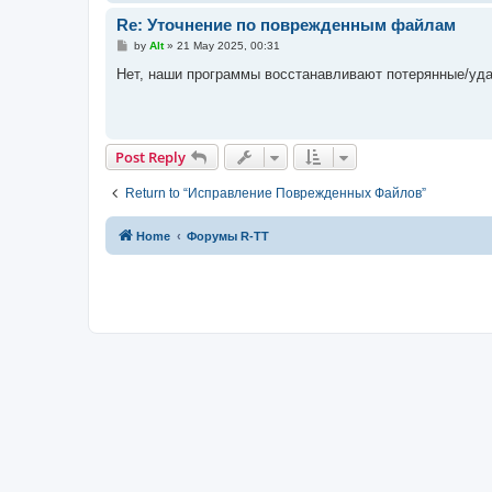
Re: Уточнение по поврежденным файлам
P
by
Alt
»
21 May 2025, 00:31
o
s
Нет, наши программы восстанавливают потерянные/уд
t
Post Reply
Return to “Исправление Поврежденных Файлов”
Home
Форумы R-TT