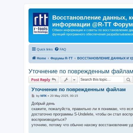
Восстановление данных, к
информации @R-TT Форум
Обмен информации и советы по восстановлению дан
функций програмного обеспечения разрабатываемог
Quick links
FAQ
Home
Форумы R-TT
ВОССТАНОВЛЕНИЕ ДАННЫХ И 
Уточнение по поврежденным файла
S
Post Reply
Уточнение по поврежденным файлам
P
by
МЛК
»
20 May 2025, 00:15
o
s
Добрый день
t
скажите, пожалуйста, правильно ли я понимаю, что ес
достаточно программы S-Undelete, чтобы он стал восп
воспроизводиться?
уточняю, потому что обычно нахожу восстановление у