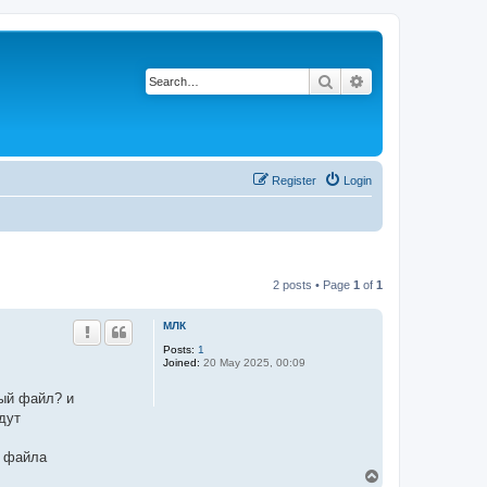
Search
Advanced search
Register
Login
2 posts • Page
1
of
1
МЛК
Posts:
1
Joined:
20 May 2025, 00:09
ный файл? и
дут
я файла
T