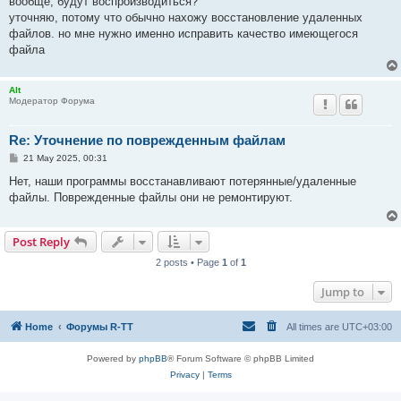
вообще, будут воспроизводиться?
уточняю, потому что обычно нахожу восстановление удаленных
файлов. но мне нужно именно исправить качество имеющегося
файла
Alt
Модератор Форума
Re: Уточнение по поврежденным файлам
P
21 May 2025, 00:31
o
s
Нет, наши программы восстанавливают потерянные/удаленные
t
файлы. Поврежденные файлы они не ремонтируют.
Post Reply
2 posts • Page
1
of
1
Jump to
Home
Форумы R-TT
All times are
UTC+03:00
Powered by
phpBB
® Forum Software © phpBB Limited
Privacy
|
Terms