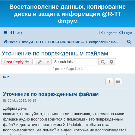
Восстановление данных, копирование
диска и защита информации @R-TT
Форум
FAQ
Register
Login
S
Home
Форумы R-TT
ВОССТАНОВЛЕНИЕ ДАННЫХ И УДАЛЕННЫХ ФАЙЛОВ
Исправление Поврежденных Файлов
e
Уточнение по поврежденным файлам
a
Search
Advanced s
Post Reply
r
2 posts • Page
1
of
1
c
МЛК
h
Уточнение по поврежденным файлам
P
20 May 2025, 00:15
o
s
Добрый день
t
скажите, пожалуйста, правильно ли я понимаю, что если на мини-
флешке аудио воспроизводится с помехами - это поврежденный
файл? и достаточно программы S-Undelete, чтобы он стал
воспроизводится без помех? а видео, которые не воспроизводятся