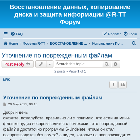
Восстановление данных, копирование
диска и защита информации @R-TT
Форум
FAQ
Register
Login
S
Home
Форумы R-TT
ВОССТАНОВЛЕНИЕ ДАННЫХ И УДАЛЕННЫХ ФАЙЛОВ
Исправление Поврежденных Файлов
e
Уточнение по поврежденным файлам
a
Search
Advanced s
Post Reply
r
2 posts • Page
1
of
1
c
МЛК
h
Уточнение по поврежденным файлам
P
20 May 2025, 00:15
o
s
Добрый день
t
скажите, пожалуйста, правильно ли я понимаю, что если на мини-
флешке аудио воспроизводится с помехами - это поврежденный
файл? и достаточно программы S-Undelete, чтобы он стал
воспроизводится без помех? а видео, которые не воспроизводятся