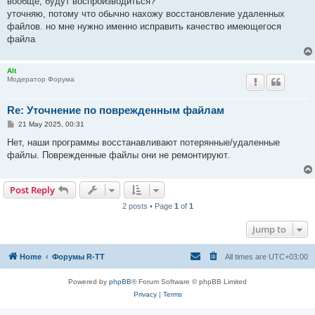
вообще, будут воспроизводиться?
уточняю, потому что обычно нахожу восстановление удаленных
файлов. но мне нужно именно исправить качество имеющегося
файла
Alt
Модератор Форума
Re: Уточнение по поврежденным файлам
P
21 May 2025, 00:31
o
s
Нет, наши программы восстанавливают потерянные/удаленные
t
файлы. Поврежденные файлы они не ремонтируют.
Post Reply
2 posts • Page
1
of
1
Jump to
Home
Форумы R-TT
All times are
UTC+03:00
Powered by
phpBB
® Forum Software © phpBB Limited
Privacy
|
Terms