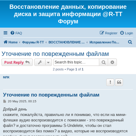
Восстановление данных, копирование
диска и защита информации @R-TT
Форум
FAQ
Register
Login
S
Home
Форумы R-TT
ВОССТАНОВЛЕНИЕ ДАННЫХ И УДАЛЕННЫХ ФАЙЛОВ
Исправление Поврежденных Файлов
e
Уточнение по поврежденным файлам
a
Search
Advanced s
Post Reply
r
2 posts • Page
1
of
1
c
МЛК
h
Уточнение по поврежденным файлам
P
20 May 2025, 00:15
o
s
Добрый день
t
скажите, пожалуйста, правильно ли я понимаю, что если на мини-
флешке аудио воспроизводится с помехами - это поврежденный
файл? и достаточно программы S-Undelete, чтобы он стал
воспроизводится без помех? а видео, которые не воспроизводятся