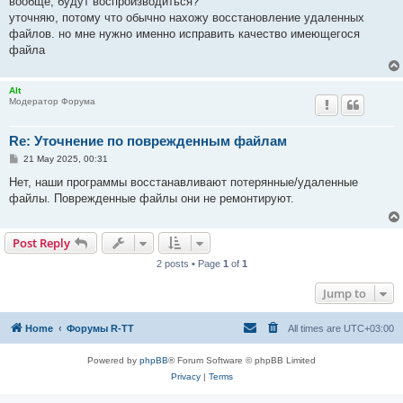
вообще, будут воспроизводиться?
уточняю, потому что обычно нахожу восстановление удаленных
файлов. но мне нужно именно исправить качество имеющегося
файла
Alt
Модератор Форума
Re: Уточнение по поврежденным файлам
P
21 May 2025, 00:31
o
s
Нет, наши программы восстанавливают потерянные/удаленные
t
файлы. Поврежденные файлы они не ремонтируют.
Post Reply
2 posts • Page
1
of
1
Jump to
Home
Форумы R-TT
All times are
UTC+03:00
Powered by
phpBB
® Forum Software © phpBB Limited
Privacy
|
Terms