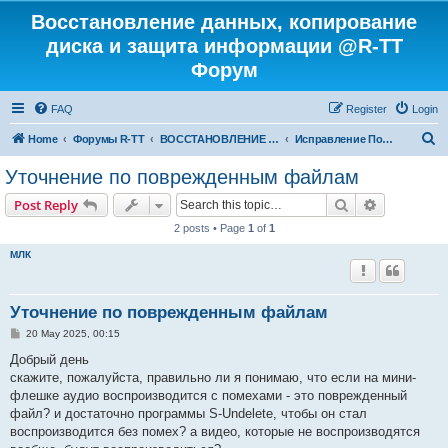
Восстановление данных, копирование
диска и защита информации @R-TT
Форум
FAQ
Register
Login
S
Home
Форумы R-TT
ВОССТАНОВЛЕНИЕ ДАННЫХ И УДАЛЕННЫХ ФАЙЛОВ
Исправление Поврежденных Файлов
e
Уточнение по поврежденным файлам
a
Search
Advanced s
Post Reply
r
2 posts • Page
1
of
1
c
МЛК
h
Уточнение по поврежденным файлам
P
20 May 2025, 00:15
o
s
Добрый день
t
скажите, пожалуйста, правильно ли я понимаю, что если на мини-
флешке аудио воспроизводится с помехами - это поврежденный
файл? и достаточно программы S-Undelete, чтобы он стал
воспроизводится без помех? а видео, которые не воспроизводятся