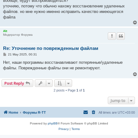
вообще, будут воспроизводиться?
уточняю, потому что обычно нахожу восстановление удаленных
файлов. но мне нужно именно исправить качество имеющегося
файла
Alt
Модератор Форума
Re: Уточнение по поврежденным файлам
P
21 May 2025, 00:31
o
s
Нет, наши программы восстанавливают потерянные/удаленные
t
файлы. Поврежденные файлы они не ремонтируют.
Post Reply
2 posts • Page
1
of
1
Jump to
Home
Форумы R-TT
All times are
UTC+03:00
Powered by
phpBB
® Forum Software © phpBB Limited
Privacy
|
Terms