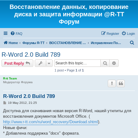
Восстановление данных, копирование
диска и защита информации @R-TT
Форум
FAQ
Register
Login
S
Home
Форумы R-TT
ВОССТАНОВЛЕНИЕ ДАННЫХ И УДАЛЕННЫХ ФАЙЛОВ
Исправление Поврежденных Файлов
e
R-Word 2.0 Build 789
a
Search
Advanced s
Post Reply
r
1 post • Page
1
of
1
c
R-tt Team
h
Модератор Форума
R-Word 2.0 Build 789
P
19 May 2012, 21:25
o
s
Доступна для скачивания новая версия R-Word, нашей утилиты для
t
восстановления документов Microsoft Office. (
http://www.r-tt.com/ru/word_recovery/Download.shtml
).
Новые фичи:
* Добавлена поддержка "docx" формата.