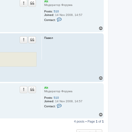
Alt
Модератор Форума
Posts:
510
Joined:
14 Nov 2008, 14:57
C
Contact:
o
n
T
t
o
a
c
p
Павел
t
A
l
t
T
o
p
Alt
Модератор Форума
Posts:
510
Joined:
14 Nov 2008, 14:57
C
Contact:
o
n
T
t
o
a
4 posts • Page
1
of
1
c
p
t
A