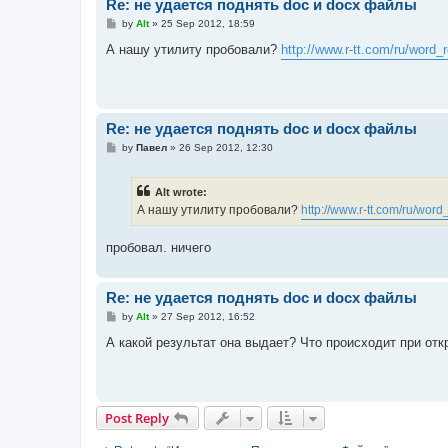
Re: не удается поднять doc и docx файлы
P
by
Alt
»
25 Sep 2012, 18:59
o
s
А нашу утилиту пробовали?
http://www.r-tt.com/ru/word_
t
Re: не удается поднять doc и docx файлы
P
by
Павел
»
26 Sep 2012, 12:30
o
s
t
Alt wrote:
А нашу утилиту пробовали?
http://www.r-tt.com/ru/word
пробовал. ничего
Re: не удается поднять doc и docx файлы
P
by
Alt
»
27 Sep 2012, 16:52
o
s
А какой результат она выдает? Что происходит при от
t
Post Reply