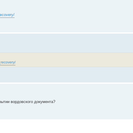
recovery/
_recovery/
крытии вордовского документа?