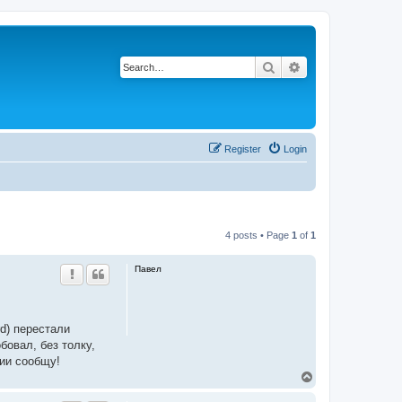
Search
Advanced search
Register
Login
4 posts • Page
1
of
1
Павел
rd) перестали
бовал, без толку,
ции сообщу!
T
o
p