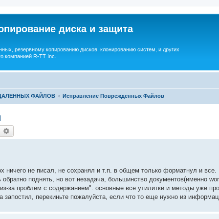
опирование диска и защита
ных, резервному копированию дисков, клонированию систем, и других
о компанией R-TT Inc.
УДАЛЕННЫХ ФАЙЛОВ
Исправление Поврежденных Файлов
ы
earch
Advanced search
 ничего не писал, не сохранял и т.п. в общем только форматнул и все.
сь обратно поднять, но вот незадача, большинство документов(именно wo
из-за проблем с содержанием". основные все утилитки и методы уже про
да запостил, перекиньте пожалуйста, если что то еще нужно из информа