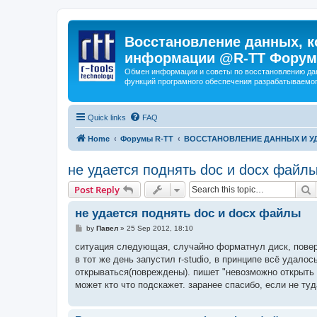
Восстановление данных, к
информации @R-TT Форум
Обмен информации и советы по восстановлению дан
функций програмного обеспечения разрабатываемог
Quick links
FAQ
Home
Форумы R-TT
ВОССТАНОВЛЕНИЕ ДАННЫХ И 
не удается поднять doc и docx файл
S
Post Reply
не удается поднять doc и docx файлы
P
by
Павел
»
25 Sep 2012, 18:10
o
s
ситуация следующая, случайно форматнул диск, поверх
t
в тот же день запустил r-studio, в принципе всё удало
открываться(повреждены). пишет "невозможно открыть 
может кто что подскажет. заранее спасибо, если не ту