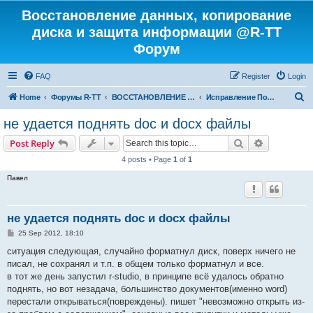
Восстановление данных, копирование
диска и защита информации @R-TT
Форум
FAQ
Register
Login
S
Home
Форумы R-TT
ВОССТАНОВЛЕНИЕ ДАННЫХ И УДАЛЕННЫХ ФАЙЛОВ
Исправление Поврежденных Файлов
e
не удается поднять doc и docx файлы
a
Search
Advanced s
Post Reply
r
4 posts • Page
1
of
1
c
Павел
h
не удается поднять doc и docx файлы
P
25 Sep 2012, 18:10
o
s
ситуация следующая, случайно форматнул диск, поверх ничего не
t
писал, не сохранял и т.п. в общем только форматнул и все.
в тот же день запустил r-studio, в принципе всё удалось обратно
поднять, но вот незадача, большинство документов(именно word)
перестали открываться(повреждены). пишет "невозможно открыть из-