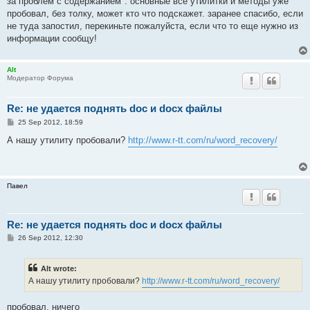
за проблем с содержанием". основные все утилитки и методы уже
пробовал, без толку, может кто что подскажет. заранее спасибо, если
не туда запостил, перекиньте пожалуйста, если что то еще нужно из
информации сообщу!
Alt
Модератор Форума
Re: не удается поднять doc и docx файлы
P
25 Sep 2012, 18:59
o
s
А нашу утилиту пробовали?
http://www.r-tt.com/ru/word_recovery/
t
Павел
Re: не удается поднять doc и docx файлы
P
26 Sep 2012, 12:30
o
s
t
Alt wrote:
А нашу утилиту пробовали?
http://www.r-tt.com/ru/word_recovery/
пробовал. ничего