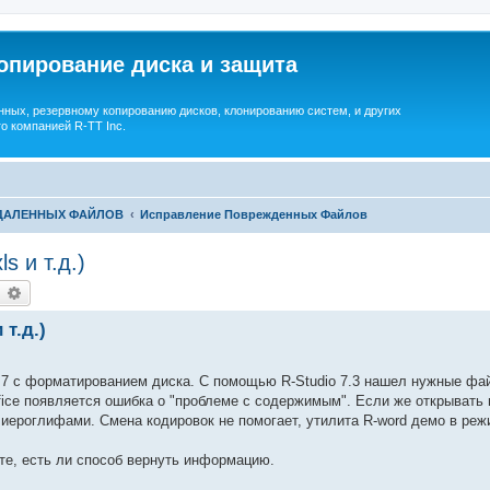
опирование диска и защита
ных, резервному копированию дисков, клонированию систем, и других
о компанией R-TT Inc.
УДАЛЕННЫХ ФАЙЛОВ
Исправление Поврежденных Файлов
s и т.д.)
earch
Advanced search
 т.д.)
 7 с форматированием диска. С помощью R-Studio 7.3 нашел нужные фа
fice появляется ошибка о "проблеме с содержимым". Если же открывать
с иероглифами. Смена кодировок не помогает, утилита R-word демо в ре
ите, есть ли способ вернуть информацию.