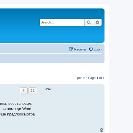
Search
Advanced search
Register
Login
2 posts • Page
1
of
1
Иван
йлы, восстановил,
 при помощи Word
жиме предпросмотра
T