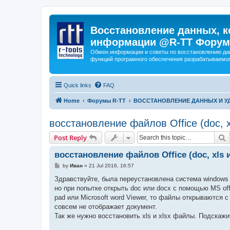
Восстановление данных, к
информации @R-TT Форум
Обмен информации и советы по восстановлению дан
функций програмного обеспечения разрабатываемог
Quick links
FAQ
Home
Форумы R-TT
ВОССТАНОВЛЕНИЕ ДАННЫХ И 
восстановление файлов Office (doc, xl
S
Post Reply
восстановление файлов Office (doc, xls и
P
by
Иван
»
21 Jul 2016, 16:57
o
s
Здравствуйте, была переустановлена система windows
t
но при попытке открыть doc или docx с помощью MS of
pad или Microsoft word Viewer, то файлы открываются 
совсем не отображает документ.
Так же нужно восстановить xls и xlsx файлы. Подскаж