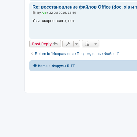
Re: восстановление файлов Office (doc, xls и т
P
by
Alt
»
22 Jul 2016, 16:59
o
s
Увы, скорее всего, нет.
t
Post Reply
Return to “Исправление Поврежденных Файлов”
Home
Форумы R-TT