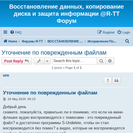
Восстановление данных, копирование
диска и защита информации @R-TT
Форум
FAQ
Register
Login
S
Home
Форумы R-TT
ВОССТАНОВЛЕНИЕ ДАННЫХ И УДАЛЕННЫХ ФАЙЛОВ
Исправление Поврежденных Файлов
e
Уточнение по поврежденным файлам
a
Search
Advanced s
Post Reply
r
2 posts • Page
1
of
1
c
МЛК
h
Уточнение по поврежденным файлам
P
20 May 2025, 00:15
o
s
Добрый день
t
скажите, пожалуйста, правильно ли я понимаю, что если на мини-
флешке аудио воспроизводится с помехами - это поврежденный
файл? и достаточно программы S-Undelete, чтобы он стал
воспроизводится без помех? а видео, которые не воспроизводятся