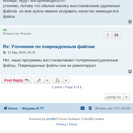
вообще, будут воспроизводиться?
уточняю, потому что обычно нахожу восстановление удаленных
файлов. но мне нужно именно исправить качество имеющегося
файла
Alt
Модератор Форума
Re: Уточнение по поврежденным файлам
P
21 May 2025, 00:31
o
s
Нет, наши программы восстанавливают потерянные/удаленные
t
файлы. Поврежденные файлы они не ремонтируют.
Post Reply
2 posts • Page
1
of
1
Jump to
Home
Форумы R-TT
All times are
UTC+03:00
Powered by
phpBB
® Forum Software © phpBB Limited
Privacy
|
Terms