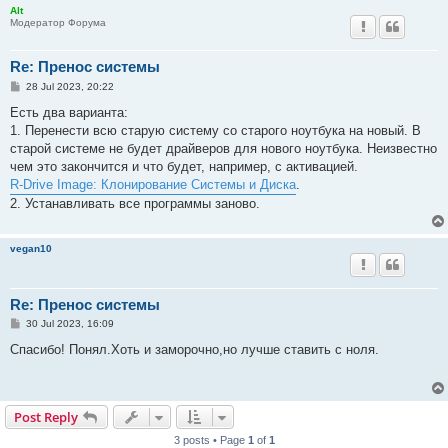
Alt
Модератор Форума
Re: Пренос системы
P
28 Jul 2023, 20:22
o
s
Есть два варианта:
t
1. Перенести всю старую систему со старого ноутбука на новый. В
старой системе не будет драйверов для нового ноутбука. Неизвестно
чем это закончится и что будет, например, с активацией.
R-Drive Image: Клонирование Системы и Диска
.
2. Устанавливать все программы заново.
vegan10
Re: Пренос системы
P
30 Jul 2023, 16:09
o
s
Спасибо! Понял.Хоть и заморочно,но лучше ставить с ноля.
t
Post Reply
3 posts • Page
1
of
1