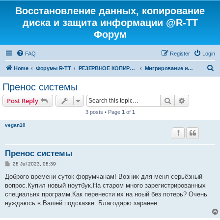
Восстановление данных, копирование
диска и защита информации @R-TT
Форум
FAQ
Register
Login
S
Home
Форумы R-TT
РЕЗЕРВНОЕ КОПИРОВАНИЕ И ВОССТАНОВЛЕНИЕ СИСТЕМ
Мигрирование и Клонирование Систем
e
Пренос системы
a
Search
Advanced s
Post Reply
r
3 posts • Page
1
of
1
c
vegan10
h
Пренос системы
P
28 Jul 2023, 08:39
o
s
Доброго времени суток форумчанам! Возник для меня серьёзный
t
вопрос.Купил новый ноутбук.На старом много зарегистрированных
специальнх программ.Как перенести их на ноый без потерь? Очень
нуждаюсь в Вашей подсказке. Благодарю заранее.