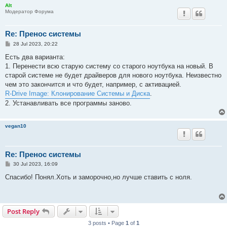
Alt
Модератор Форума
Re: Пренос системы
P
28 Jul 2023, 20:22
o
s
Есть два варианта:
t
1. Перенести всю старую систему со старого ноутбука на новый. В
старой системе не будет драйверов для нового ноутбука. Неизвестно
чем это закончится и что будет, например, с активацией.
R-Drive Image: Клонирование Системы и Диска
.
2. Устанавливать все программы заново.
vegan10
Re: Пренос системы
P
30 Jul 2023, 16:09
o
s
Спасибо! Понял.Хоть и заморочно,но лучше ставить с ноля.
t
Post Reply
3 posts • Page
1
of
1