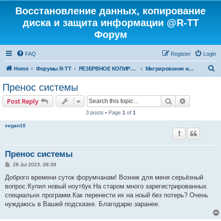
Восстановление данных, копирование
диска и защита информации @R-TT
Форум
FAQ
Register
Login
S
Home
Форумы R-TT
РЕЗЕРВНОЕ КОПИРОВАНИЕ И ВОССТАНОВЛЕНИЕ СИСТЕМ
Мигрирование и Клонирование Систем
e
Пренос системы
a
Search
Advanced s
Post Reply
r
3 posts • Page
1
of
1
c
vegan10
h
Пренос системы
P
28 Jul 2023, 08:39
o
s
Доброго времени суток форумчанам! Возник для меня серьёзный
t
вопрос.Купил новый ноутбук.На старом много зарегистрированных
специальнх программ.Как перенести их на ноый без потерь? Очень
нуждаюсь в Вашей подсказке. Благодарю заранее.