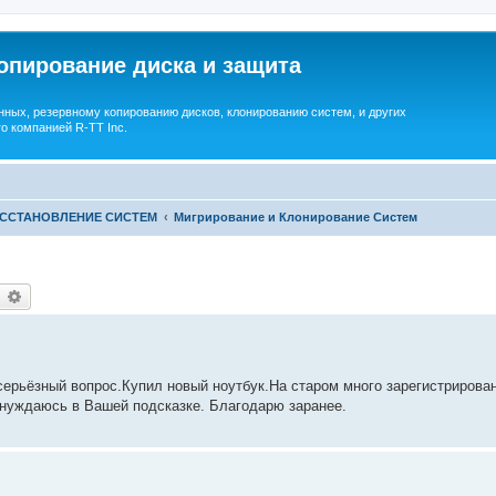
опирование диска и защита
ных, резервному копированию дисков, клонированию систем, и других
о компанией R-TT Inc.
ОССТАНОВЛЕНИЕ СИСТЕМ
Мигрирование и Клонирование Систем
earch
Advanced search
серьёзный вопрос.Купил новый ноутбук.На старом много зарегистрирова
 нуждаюсь в Вашей подсказке. Благодарю заранее.