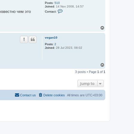
Posts:
510
Joined:
14 Nov 2008, 14:57
C
известно чем это
Contact:
o
n
t
a
T
c
t
o
A
p
vegan10
l
t
Posts:
2
Joined:
28 Jul 2023, 08:02
T
o
3 posts • Page
1
of
1
p
Jump to
Contact us
Delete cookies
All times are
UTC+03:00