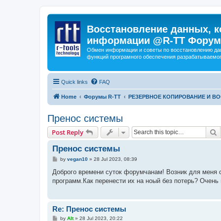
Восстановление данных, к
информации @R-TT Форум
Обмен информации и советы по восстановлению дан
функций програмного обеспечения разрабатываемог
Quick links
FAQ
Home
Форумы R-TT
РЕЗЕРВНОЕ КОПИРОВАНИЕ И В
Пренос системы
S
Post Reply
Пренос системы
P
by
vegan10
»
28 Jul 2023, 08:39
o
s
Доброго времени суток форумчанам! Возник для меня 
t
программ.Как перенести их на ноый без потерь? Очень
Re: Пренос системы
P
by
Alt
»
28 Jul 2023, 20:22