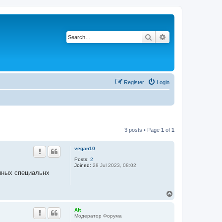
Search
Advanced search
Register
Login
3 posts • Page
1
of
1
vegan10
Posts:
2
Joined:
28 Jul 2023, 08:02
нных специальнх
T
o
p
Alt
Модератор Форума