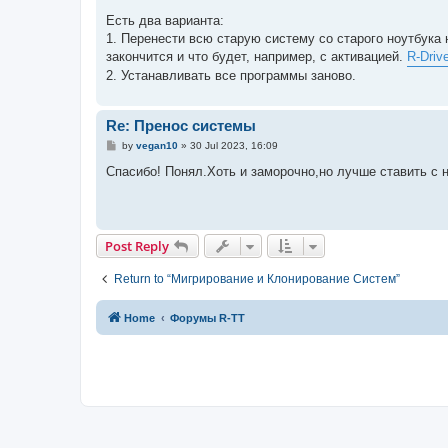
o
s
Есть два варианта:
t
1. Перенести всю старую систему со старого ноутбука 
закончится и что будет, например, с активацией.
R-Driv
2. Устанавливать все программы заново.
Re: Пренос системы
P
by
vegan10
»
30 Jul 2023, 16:09
o
s
Спасибо! Понял.Хоть и заморочно,но лучше ставить с 
t
Post Reply
Return to “Мигрирование и Клонирование Систем”
Home
Форумы R-TT