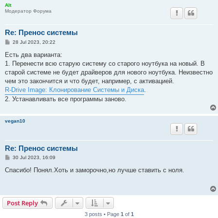
Alt
Модератор Форума
Re: Пренос системы
P
28 Jul 2023, 20:22
o
s
Есть два варианта:
t
1. Перенести всю старую систему со старого ноутбука на новый. В
старой системе не будет драйверов для нового ноутбука. Неизвестно
чем это закончится и что будет, например, с активацией.
R-Drive Image: Клонирование Системы и Диска
.
2. Устанавливать все программы заново.
vegan10
Re: Пренос системы
P
30 Jul 2023, 16:09
o
s
Спасибо! Понял.Хоть и заморочно,но лучше ставить с ноля.
t
Post Reply
3 posts • Page
1
of
1