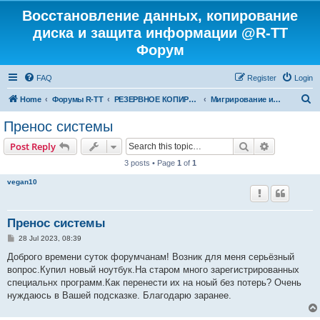
Восстановление данных, копирование
диска и защита информации @R-TT
Форум
FAQ
Register
Login
S
Home
Форумы R-TT
РЕЗЕРВНОЕ КОПИРОВАНИЕ И ВОССТАНОВЛЕНИЕ СИСТЕМ
Мигрирование и Клонирование Систем
e
Пренос системы
a
Search
Advanced s
Post Reply
r
3 posts • Page
1
of
1
c
vegan10
h
Пренос системы
P
28 Jul 2023, 08:39
o
s
Доброго времени суток форумчанам! Возник для меня серьёзный
t
вопрос.Купил новый ноутбук.На старом много зарегистрированных
специальнх программ.Как перенести их на ноый без потерь? Очень
нуждаюсь в Вашей подсказке. Благодарю заранее.