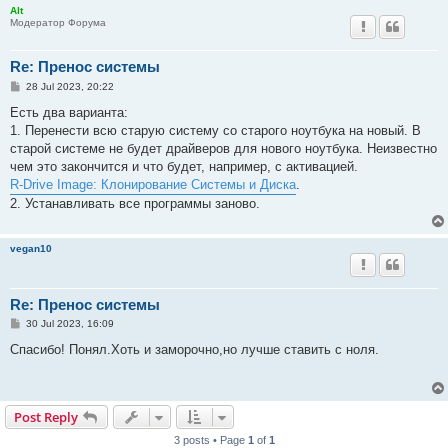
Alt
Модератор Форума
Re: Пренос системы
P
28 Jul 2023, 20:22
o
s
Есть два варианта:
t
1. Перенести всю старую систему со старого ноутбука на новый. В
старой системе не будет драйверов для нового ноутбука. Неизвестно
чем это закончится и что будет, например, с активацией.
R-Drive Image: Клонирование Системы и Диска
.
2. Устанавливать все программы заново.
vegan10
Re: Пренос системы
P
30 Jul 2023, 16:09
o
s
Спасибо! Понял.Хоть и заморочно,но лучше ставить с ноля.
t
Post Reply
3 posts • Page
1
of
1