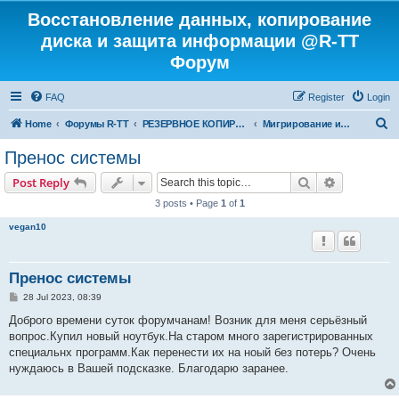
Восстановление данных, копирование
диска и защита информации @R-TT
Форум
FAQ
Register
Login
S
Home
Форумы R-TT
РЕЗЕРВНОЕ КОПИРОВАНИЕ И ВОССТАНОВЛЕНИЕ СИСТЕМ
Мигрирование и Клонирование Систем
e
Пренос системы
a
Search
Advanced s
Post Reply
r
3 posts • Page
1
of
1
c
vegan10
h
Пренос системы
P
28 Jul 2023, 08:39
o
s
Доброго времени суток форумчанам! Возник для меня серьёзный
t
вопрос.Купил новый ноутбук.На старом много зарегистрированных
специальнх программ.Как перенести их на ноый без потерь? Очень
нуждаюсь в Вашей подсказке. Благодарю заранее.