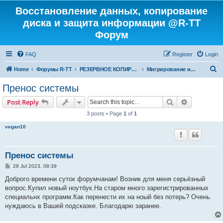
Восстановление данных, копирование
диска и защита информации @R-TT
Форум
FAQ
Register
Login
S
Home
Форумы R-TT
РЕЗЕРВНОЕ КОПИРОВАНИЕ И ВОССТАНОВЛЕНИЕ СИСТЕМ
Мигрирование и Клонирование Систем
e
Пренос системы
a
Search
Advanced s
Post Reply
r
3 posts • Page
1
of
1
c
vegan10
h
Пренос системы
P
28 Jul 2023, 08:39
o
s
Доброго времени суток форумчанам! Возник для меня серьёзный
t
вопрос.Купил новый ноутбук.На старом много зарегистрированных
специальнх программ.Как перенести их на ноый без потерь? Очень
нуждаюсь в Вашей подсказке. Благодарю заранее.