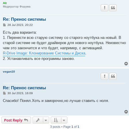
Alt
Модератор Форума
Re: Пренос системы
P
28 Jul 2023, 20:22
o
s
Есть два варианта:
t
1. Перенести всю старую систему со старого ноутбука на новый. В
старой системе не будет драйверов для нового ноутбука. Неизвестно
чем это закончится и что будет, например, с активацией.
R-Drive Image: Клонирование Системы и Диска
.
2. Устанавливать все программы заново.
vegan10
Re: Пренос системы
P
30 Jul 2023, 16:09
o
s
Спасибо! Понял.Хоть и заморочно,но лучше ставить с ноля.
t
Post Reply
3 posts • Page
1
of
1