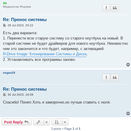
Alt
Модератор Форума
Re: Пренос системы
P
28 Jul 2023, 20:22
o
s
Есть два варианта:
t
1. Перенести всю старую систему со старого ноутбука на новый. В
старой системе не будет драйверов для нового ноутбука. Неизвестно
чем это закончится и что будет, например, с активацией.
R-Drive Image: Клонирование Системы и Диска
.
2. Устанавливать все программы заново.
vegan10
Re: Пренос системы
P
30 Jul 2023, 16:09
o
s
Спасибо! Понял.Хоть и заморочно,но лучше ставить с ноля.
t
Post Reply
3 posts • Page
1
of
1