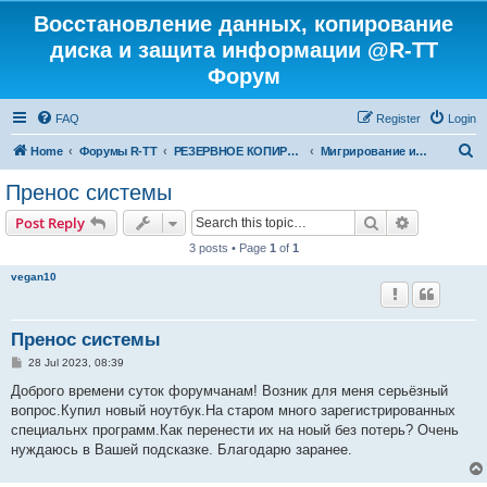
Восстановление данных, копирование
диска и защита информации @R-TT
Форум
FAQ
Register
Login
S
Home
Форумы R-TT
РЕЗЕРВНОЕ КОПИРОВАНИЕ И ВОССТАНОВЛЕНИЕ СИСТЕМ
Мигрирование и Клонирование Систем
e
Пренос системы
a
Search
Advanced s
Post Reply
r
3 posts • Page
1
of
1
c
vegan10
h
Пренос системы
P
28 Jul 2023, 08:39
o
s
Доброго времени суток форумчанам! Возник для меня серьёзный
t
вопрос.Купил новый ноутбук.На старом много зарегистрированных
специальнх программ.Как перенести их на ноый без потерь? Очень
нуждаюсь в Вашей подсказке. Благодарю заранее.