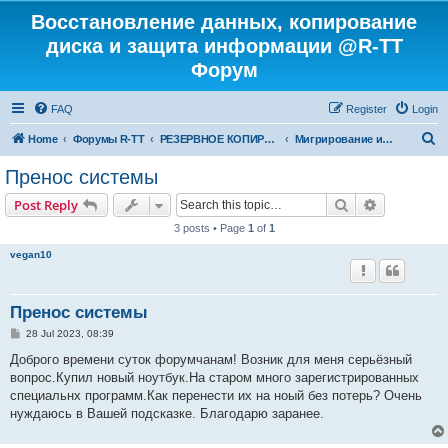
Восстановление данных, копирование
диска и защита информации @R-TT
Форум
FAQ
Register
Login
S
Home
Форумы R-TT
РЕЗЕРВНОЕ КОПИРОВАНИЕ И ВОССТАНОВЛЕНИЕ СИСТЕМ
Мигрирование и Клонирование Систем
e
Пренос системы
a
Search
Advanced s
Post Reply
r
3 posts • Page
1
of
1
c
vegan10
h
Пренос системы
P
28 Jul 2023, 08:39
o
s
Доброго времени суток форумчанам! Возник для меня серьёзный
t
вопрос.Купил новый ноутбук.На старом много зарегистрированных
специальнх программ.Как перенести их на ноый без потерь? Очень
нуждаюсь в Вашей подсказке. Благодарю заранее.