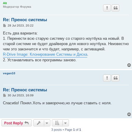
Alt
Модератор Форума
Re: Пренос системы
P
28 Jul 2023, 20:22
o
s
Есть два варианта:
t
1. Перенести всю старую систему со старого ноутбука на новый. В
старой системе не будет драйверов для нового ноутбука. Неизвестно
чем это закончится и что будет, например, с активацией.
R-Drive Image: Клонирование Системы и Диска
.
2. Устанавливать все программы заново.
vegan10
Re: Пренос системы
P
30 Jul 2023, 16:09
o
s
Спасибо! Понял.Хоть и заморочно,но лучше ставить с ноля.
t
Post Reply
3 posts • Page
1
of
1