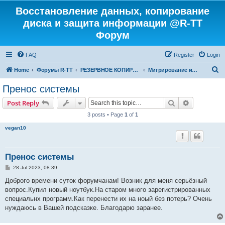
Восстановление данных, копирование
диска и защита информации @R-TT
Форум
FAQ
Register
Login
S
Home
Форумы R-TT
РЕЗЕРВНОЕ КОПИРОВАНИЕ И ВОССТАНОВЛЕНИЕ СИСТЕМ
Мигрирование и Клонирование Систем
e
Пренос системы
a
Search
Advanced s
Post Reply
r
3 posts • Page
1
of
1
c
vegan10
h
Пренос системы
P
28 Jul 2023, 08:39
o
s
Доброго времени суток форумчанам! Возник для меня серьёзный
t
вопрос.Купил новый ноутбук.На старом много зарегистрированных
специальнх программ.Как перенести их на ноый без потерь? Очень
нуждаюсь в Вашей подсказке. Благодарю заранее.