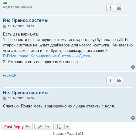
Alt
Модератор Форума
Re: Пренос системы
P
28 Jul 2023, 20:22
o
s
Есть два варианта:
t
1. Перенести всю старую систему со старого ноутбука на новый. В
старой системе не будет драйверов для нового ноутбука. Неизвестно
чем это закончится и что будет, например, с активацией.
R-Drive Image: Клонирование Системы и Диска
.
2. Устанавливать все программы заново.
vegan10
Re: Пренос системы
P
30 Jul 2023, 16:09
o
s
Спасибо! Понял.Хоть и заморочно,но лучше ставить с ноля.
t
Post Reply
3 posts • Page
1
of
1