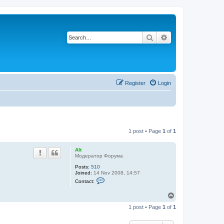
Search
Advanced search
Register
Login
1 post • Page
1
of
1
Alt
Модератор Форума
Posts:
510
Joined:
14 Nov 2008, 14:57
C
Contact:
o
n
T
t
o
a
1 post • Page
1
of
1
c
p
t
A