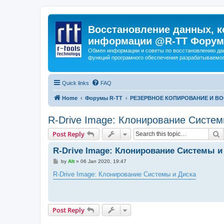
Восстановление данных, к
информации @R-TT Форум
Обмен информации и советы по восстановлению дан
функций програмного обеспечения разрабатываемог
Quick links
FAQ
Home
Форумы R-TT
РЕЗЕРВНОЕ КОПИРОВАНИЕ И В
R-Drive Image: Клонирование Систем
S
Post Reply
R-Drive Image: Клонирование Системы и
P
by
Alt
»
06 Jan 2020, 19:47
o
s
R-Drive Image: Клонирование Системы и Диска
t
Post Reply