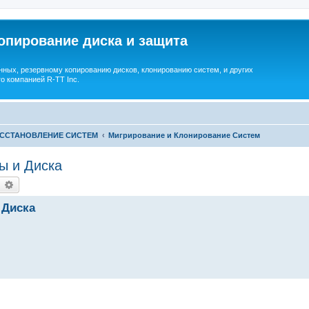
опирование диска и защита
ных, резервному копированию дисков, клонированию систем, и других
о компанией R-TT Inc.
ОССТАНОВЛЕНИЕ СИСТЕМ
Мигрирование и Клонирование Систем
ы и Диска
earch
Advanced search
 Диска