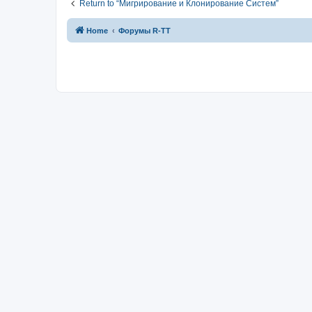
Return to “Мигрирование и Клонирование Систем”
Home
Форумы R-TT