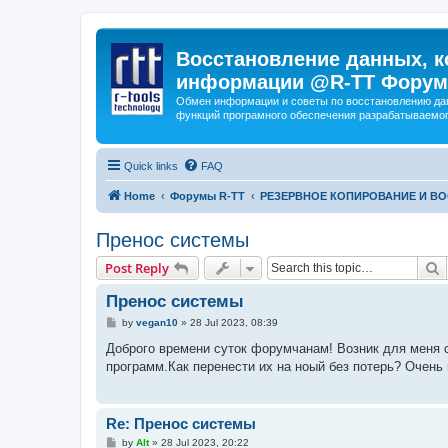
Восстановление данных, к
информации @R-TT Форум
Обмен информации и советы по восстановлению дан
функций програмного обеспечения разрабатываемог
Quick links
FAQ
Home
Форумы R-TT
РЕЗЕРВНОЕ КОПИРОВАНИЕ И В
Пренос системы
S
Post Reply
Пренос системы
P
by
vegan10
»
28 Jul 2023, 08:39
o
s
Доброго времени суток форумчанам! Возник для меня 
t
программ.Как перенести их на ноый без потерь? Очень
Re: Пренос системы
P
by
Alt
»
28 Jul 2023, 20:22