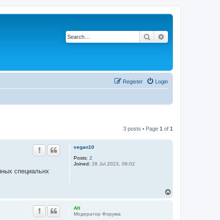
Search
Advanced search
Register
Login
3 posts • Page
1
of
1
vegan10
Posts:
2
Joined:
28 Jul 2023, 08:02
нных специальнх
T
o
p
Alt
Модератор Форума