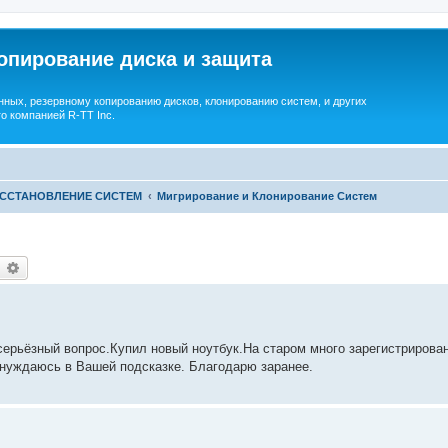
опирование диска и защита
ных, резервному копированию дисков, клонированию систем, и других
о компанией R-TT Inc.
ОССТАНОВЛЕНИЕ СИСТЕМ
Мигрирование и Клонирование Систем
earch
Advanced search
серьёзный вопрос.Купил новый ноутбук.На старом много зарегистрирова
 нуждаюсь в Вашей подсказке. Благодарю заранее.