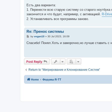
o
s
Есть два варианта:
t
1. Перенести всю старую систему со старого ноутбука 
закончится и что будет, например, с активацией.
R-Driv
2. Устанавливать все программы заново.
Re: Пренос системы
P
by
vegan10
»
30 Jul 2023, 16:09
o
s
Спасибо! Понял.Хоть и заморочно,но лучше ставить с 
t
Post Reply
Return to “Мигрирование и Клонирование Систем”
Home
Форумы R-TT