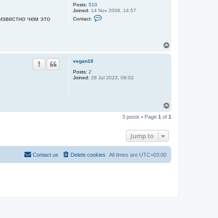
Posts:
510
Joined:
14 Nov 2008, 14:57
C
известно чем это
Contact:
o
n
t
a
T
c
t
o
A
p
vegan10
l
t
Posts:
2
Joined:
28 Jul 2023, 08:02
T
o
3 posts • Page
1
of
1
p
Jump to
Contact us
Delete cookies
All times are
UTC+03:00