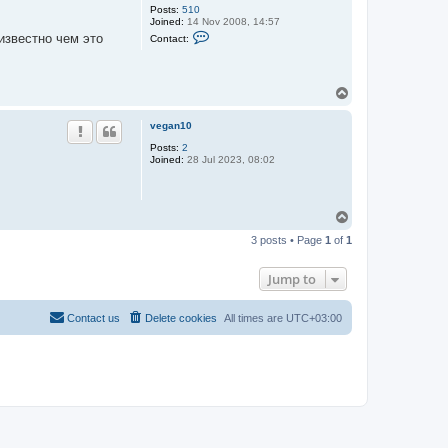
Posts:
510
Joined:
14 Nov 2008, 14:57
C
известно чем это
Contact:
o
n
t
a
T
c
t
o
A
p
vegan10
l
t
Posts:
2
Joined:
28 Jul 2023, 08:02
T
o
3 posts • Page
1
of
1
p
Jump to
Contact us
Delete cookies
All times are
UTC+03:00