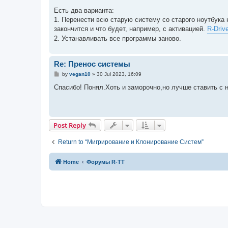
o
s
Есть два варианта:
t
1. Перенести всю старую систему со старого ноутбука 
закончится и что будет, например, с активацией.
R-Driv
2. Устанавливать все программы заново.
Re: Пренос системы
P
by
vegan10
»
30 Jul 2023, 16:09
o
s
Спасибо! Понял.Хоть и заморочно,но лучше ставить с 
t
Post Reply
Return to “Мигрирование и Клонирование Систем”
Home
Форумы R-TT