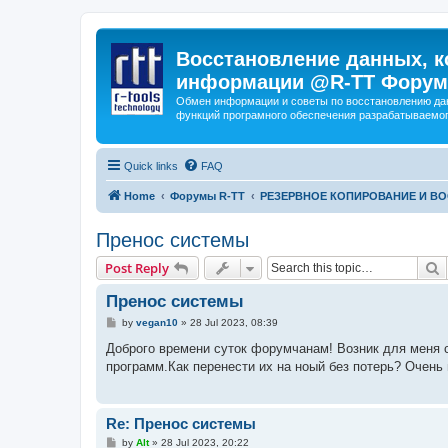
Восстановление данных, к
информации @R-TT Форум
Обмен информации и советы по восстановлению дан
функций програмного обеспечения разрабатываемог
Quick links
FAQ
Home
Форумы R-TT
РЕЗЕРВНОЕ КОПИРОВАНИЕ И В
Пренос системы
S
Post Reply
Пренос системы
P
by
vegan10
»
28 Jul 2023, 08:39
o
s
Доброго времени суток форумчанам! Возник для меня 
t
программ.Как перенести их на ноый без потерь? Очень
Re: Пренос системы
P
by
Alt
»
28 Jul 2023, 20:22