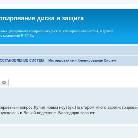
опирование диска и защита
ных, резервному копированию дисков, клонированию систем, и других
о компанией R-TT Inc.
ОССТАНОВЛЕНИЕ СИСТЕМ
Мигрирование и Клонирование Систем
earch
Advanced search
серьёзный вопрос.Купил новый ноутбук.На старом много зарегистрирова
 нуждаюсь в Вашей подсказке. Благодарю заранее.