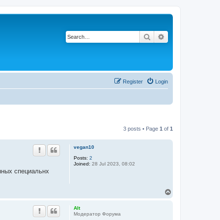
Search
Advanced search
Register
Login
3 posts • Page
1
of
1
vegan10
Posts:
2
Joined:
28 Jul 2023, 08:02
нных специальнх
T
o
p
Alt
Модератор Форума