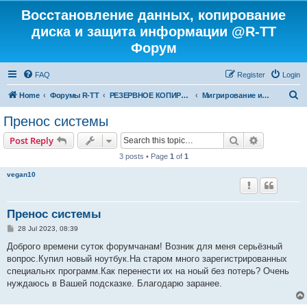
Восстановление данных, копирование
диска и защита информации @R-TT
Форум
FAQ
Register
Login
S
Home
Форумы R-TT
РЕЗЕРВНОЕ КОПИРОВАНИЕ И ВОССТАНОВЛЕНИЕ СИСТЕМ
Мигрирование и Клонирование Систем
e
Пренос системы
a
Search
Advanced s
Post Reply
r
3 posts • Page
1
of
1
c
vegan10
h
Пренос системы
P
28 Jul 2023, 08:39
o
s
Доброго времени суток форумчанам! Возник для меня серьёзный
t
вопрос.Купил новый ноутбук.На старом много зарегистрированных
специальнх программ.Как перенести их на ноый без потерь? Очень
нуждаюсь в Вашей подсказке. Благодарю заранее.