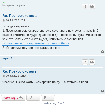
Alt
Модератор Форума
Re: Пренос системы
P
28 Jul 2023, 20:22
o
s
Есть два варианта:
t
1. Перенести всю старую систему со старого ноутбука на новый. В
старой системе не будет драйверов для нового ноутбука. Неизвестно
чем это закончится и что будет, например, с активацией.
R-Drive Image: Клонирование Системы и Диска
.
2. Устанавливать все программы заново.
vegan10
Re: Пренос системы
P
30 Jul 2023, 16:09
o
s
Спасибо! Понял.Хоть и заморочно,но лучше ставить с ноля.
t
Post Reply
3 posts • Page
1
of
1