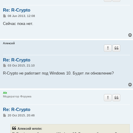
Re: R-Crypto
P
08 Jun 2013, 12:08
o
s
Сейчас пока нет.
t
Алексей
Re: R-Crypto
P
03 Oct 2015, 21:10
o
s
R-Crypto не работает под Windows 10. Будет ли обновление?
t
Alt
Модератор Форума
Re: R-Crypto
P
20 Oct 2015, 20:46
o
s
t
Алексей wrote: