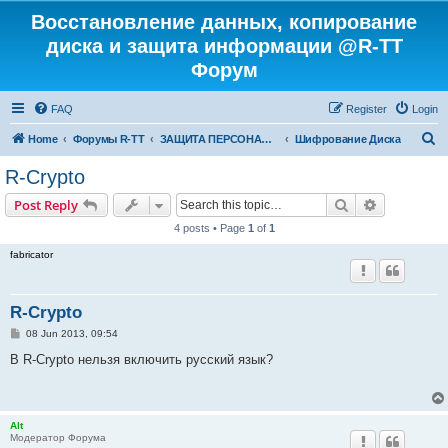
Восстановление данных, копирование
диска и защита информации @R-TT
Форум
FAQ
Register
Login
S
Home
Форумы R-TT
ЗАЩИТА ПЕРСОНАЛЬНЫХ ДАННЫХ И БЕЗОПАСНОСТЬ
Шифрование Диска
e
R-Crypto
a
Search
Advanced s
Post Reply
r
4 posts • Page
1
of
1
c
fabricator
h
R-Crypto
P
08 Jun 2013, 09:54
o
s
В R-Crypto нельзя включить русский язык?
t
Alt
Модератор Форума