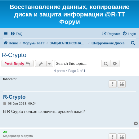
Восстановление данных, копирование
диска и защита информации @R-TT
Форум
FAQ
Register
Login
S
Home
Форумы R-TT
ЗАЩИТА ПЕРСОНАЛЬНЫХ ДАННЫХ И БЕЗОПАСНОСТЬ
Шифрование Диска
e
R-Crypto
a
Search
Advanced s
Post Reply
r
4 posts • Page
1
of
1
c
fabricator
h
R-Crypto
P
08 Jun 2013, 09:54
o
s
В R-Crypto нельзя включить русский язык?
t
Alt
Модератор Форума