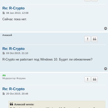
Re: R-Crypto
P
08 Jun 2013, 12:08
o
s
Сейчас пока нет.
t
Алексей
Re: R-Crypto
P
03 Oct 2015, 21:10
o
s
R-Crypto не работает под Windows 10. Будет ли обновление?
t
Alt
Модератор Форума
Re: R-Crypto
P
20 Oct 2015, 20:46
o
s
t
Алексей wrote: