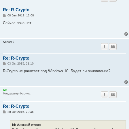
Re: R-Crypto
P
08 Jun 2013, 12:08
o
s
Сейчас пока нет.
t
Алексей
Re: R-Crypto
P
03 Oct 2015, 21:10
o
s
R-Crypto не работает под Windows 10. Будет ли обновление?
t
Alt
Модератор Форума
Re: R-Crypto
P
20 Oct 2015, 20:46
o
s
t
Алексей wrote: