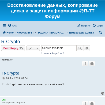
Восстановление данных, копирование
диска и защита информации @R-TT
Форум
FAQ
Register
Login
S
Home
Форумы R-TT
ЗАЩИТА ПЕРСОНАЛЬНЫХ ДАННЫХ И БЕЗОПАСНОСТЬ
Шифрование Диска
e
R-Crypto
a
Search
Advanced s
Post Reply
r
4 posts • Page
1
of
1
c
fabricator
h
R-Crypto
P
08 Jun 2013, 09:54
o
s
В R-Crypto нельзя включить русский язык?
t
Alt
Модератор Форума