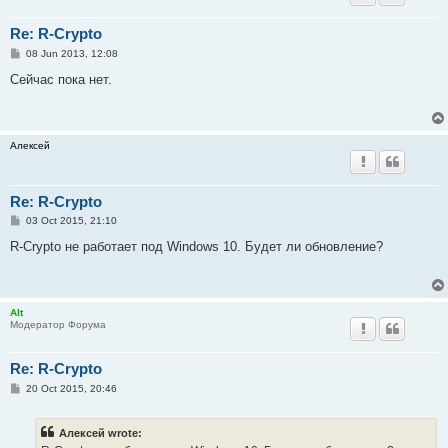
Re: R-Crypto
P
08 Jun 2013, 12:08
o
s
Сейчас пока нет.
t
Алексей
Re: R-Crypto
P
03 Oct 2015, 21:10
o
s
R-Crypto не работает под Windows 10. Будет ли обновление?
t
Alt
Модератор Форума
Re: R-Crypto
P
20 Oct 2015, 20:46
o
s
t
Алексей wrote: