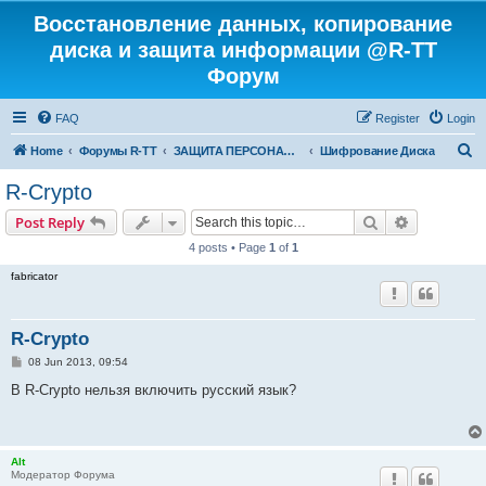
Восстановление данных, копирование
диска и защита информации @R-TT
Форум
FAQ
Register
Login
S
Home
Форумы R-TT
ЗАЩИТА ПЕРСОНАЛЬНЫХ ДАННЫХ И БЕЗОПАСНОСТЬ
Шифрование Диска
e
R-Crypto
a
Search
Advanced s
Post Reply
r
4 posts • Page
1
of
1
c
fabricator
h
R-Crypto
P
08 Jun 2013, 09:54
o
s
В R-Crypto нельзя включить русский язык?
t
Alt
Модератор Форума