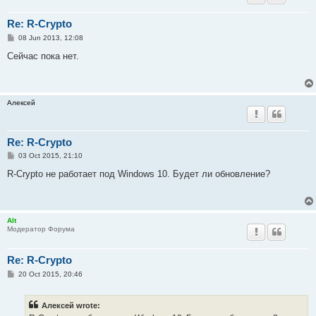
Re: R-Crypto
P
08 Jun 2013, 12:08
o
s
Сейчас пока нет.
t
Алексей
Re: R-Crypto
P
03 Oct 2015, 21:10
o
s
R-Crypto не работает под Windows 10. Будет ли обновление?
t
Alt
Модератор Форума
Re: R-Crypto
P
20 Oct 2015, 20:46
o
s
t
Алексей wrote: