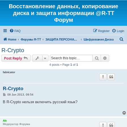
Восстановление данных, копирование
диска и защита информации @R-TT
Форум
FAQ
Register
Login
S
Home
Форумы R-TT
ЗАЩИТА ПЕРСОНАЛЬНЫХ ДАННЫХ И БЕЗОПАСНОСТЬ
Шифрование Диска
e
R-Crypto
a
Search
Advanced s
Post Reply
r
4 posts • Page
1
of
1
c
fabricator
h
R-Crypto
P
08 Jun 2013, 09:54
o
s
В R-Crypto нельзя включить русский язык?
t
Alt
Модератор Форума