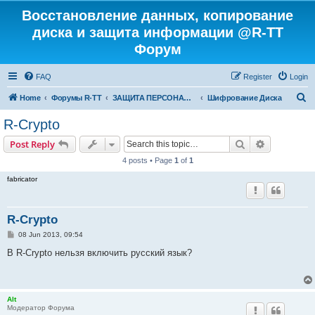
Восстановление данных, копирование
диска и защита информации @R-TT
Форум
FAQ
Register
Login
S
Home
Форумы R-TT
ЗАЩИТА ПЕРСОНАЛЬНЫХ ДАННЫХ И БЕЗОПАСНОСТЬ
Шифрование Диска
e
R-Crypto
a
Search
Advanced s
Post Reply
r
4 posts • Page
1
of
1
c
fabricator
h
R-Crypto
P
08 Jun 2013, 09:54
o
s
В R-Crypto нельзя включить русский язык?
t
Alt
Модератор Форума