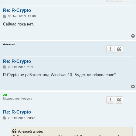
Re: R-Crypto
P
08 Jun 2013, 12:08
o
s
Сейчас пока нет.
t
Алексей
Re: R-Crypto
P
03 Oct 2015, 21:10
o
s
R-Crypto не работает под Windows 10. Будет ли обновление?
t
Alt
Модератор Форума
Re: R-Crypto
P
20 Oct 2015, 20:46
o
s
t
Алексей wrote: